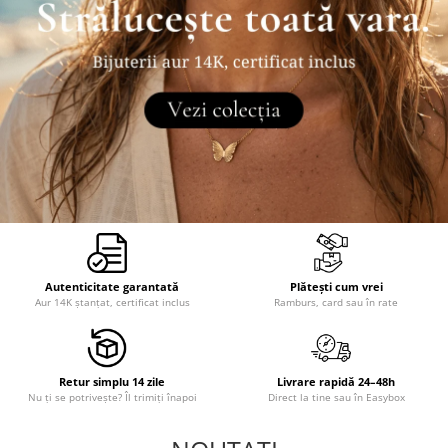
Autenticitate garantată
Plătești cum vrei
Aur 14K ștanțat, certificat inclus
Ramburs, card sau în rate
Retur simplu 14 zile
Livrare rapidă 24–48h
Nu ți se potrivește? Îl trimiți înapoi
Direct la tine sau în Easybox