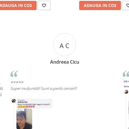
ADAUGA IN COS
ADAUGA IN COS
R R
Rizea Ramona
⭐⭐⭐⭐⭐
Rec
cali