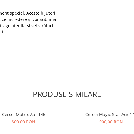
nt special. Aceste bijuterii
uce încredere și vor sublinia
rage atenția și vei străluci
ți.
PRODUSE SIMILARE
Cercei Matrix Aur 14k
Cercei Magic Star Aur 1
800,00 RON
900,00 RON