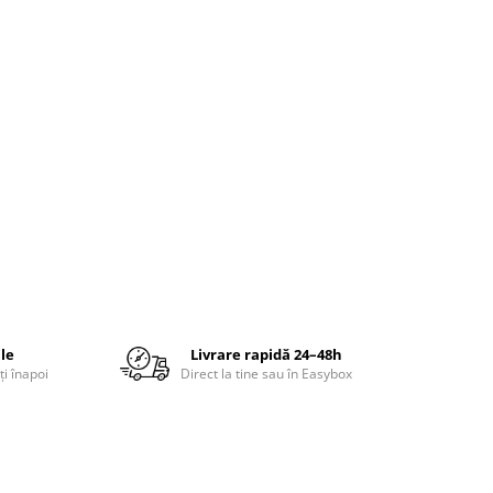
ile
Livrare rapidă 24–48h
ți înapoi
Direct la tine sau în Easybox