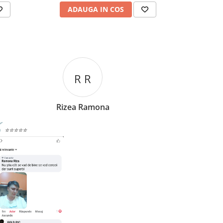
ADAUGA IN COS
AD
C C
Corina Cori
⭐⭐⭐⭐⭐
⭐⭐⭐⭐⭐
omand cu drag,persoane deosebite si lucruri bune si
O bijuterie f
reprezentanții
tative!