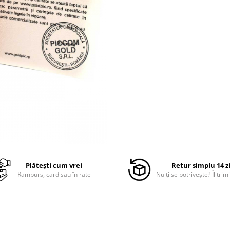
Plătești cum vrei
Retur simplu 14 z
Ramburs, card sau în rate
Nu ți se potrivește? Îl trimi