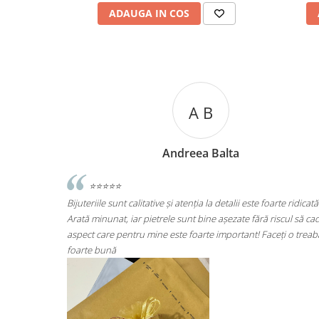
ADAUGA IN COS
A C
Andreea Cicu
te ridicată.
⭐⭐⭐⭐⭐
scul să cadă
Super mulțumită!! Sunt superbi cerceii!!!
ți o treabă