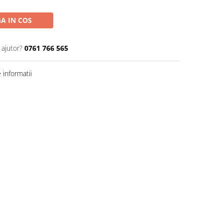
A IN COS
 ajutor?
0761 766 565
informatii