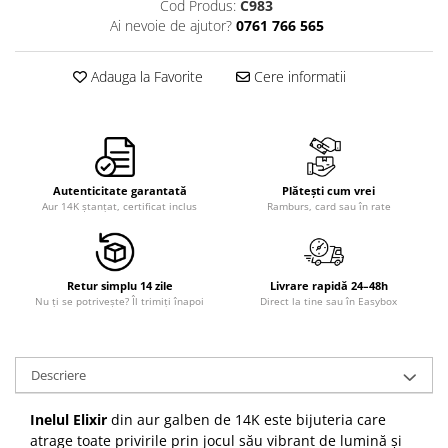
Cod Produs:
C983
Ai nevoie de ajutor?
0761 766 565
Adauga la Favorite
Cere informatii
Autenticitate garantată
Plătești cum vrei
Aur 14K ștanțat, certificat inclus
Ramburs, card sau în rate
Retur simplu 14 zile
Livrare rapidă 24–48h
Nu ți se potrivește? Îl trimiți înapoi
Direct la tine sau în Easybox
Descriere
Inelul Elixir
din aur galben de 14K este bijuteria care
atrage toate privirile prin jocul său vibrant de lumină și