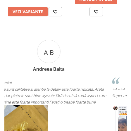
VEZI VARIANTE
A C
Andreea Cicu
ă
⭐⭐⭐⭐⭐
re
Super mulțumită!! Sunt superbi cerceii!!!