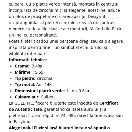
culoare. Cu o piatră verde intensă, montată în centru și
înconjurată de zirconii mici și elegante, acest inel aduce
un plus de prospețime oricărei apariții. Designul
dreptunghiular al pietrei centrale creează un contrast
modern cu detaliile clasice ale monturii, făcând din Elixir
un inel cu personalitate.
Poate fi oferit cadou unei persoane dragi sau ca o alegere
inspirată pentru tine – un simbol al echilibrului și
vitalității interioare.
Informații tehnice:
Gramaj:
3.48g
Mărime:
15(55)
Tip pietre:
Zirconia
Tip metal:
Aur 14K
Dimensiuni piatră verde:
1cm x 0.8cm
Culoare aur:
Galben
La GOLD PIC, fiecare bijuterie este însoțită de
Certificat
de Autenticitate
, garantând calitatea aurului și a
pietrelor. Livrăm rapid, în 24–48h, direct la tine acasă sau
în Easybox.
Alege Inelul Elixir și lasă bijuteriile tale să spună o