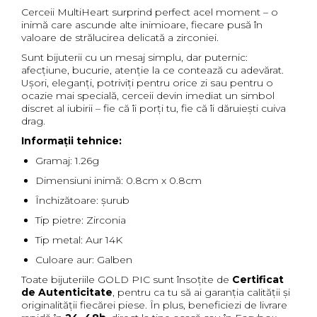
Cerceii MultiHeart surprind perfect acel moment – o
inimă care ascunde alte inimioare, fiecare pusă în
valoare de strălucirea delicată a zirconiei.
Sunt bijuterii cu un mesaj simplu, dar puternic:
afecțiune, bucurie, atenție la ce contează cu adevărat.
Ușori, eleganți, potriviți pentru orice zi sau pentru o
ocazie mai specială, cerceii devin imediat un simbol
discret al iubirii – fie că îi porți tu, fie că îi dăruiești cuiva
drag.
Informații tehnice:
Gramaj: 1.26g
Dimensiuni inimă: 0.8cm x 0.8cm
Închizătoare: șurub
Tip pietre: Zirconia
Tip metal: Aur 14K
Culoare aur: Galben
Toate bijuteriile GOLD PIC sunt însoțite de
Certificat
de Autenticitate
, pentru ca tu să ai garanția calității și
originalității fiecărei piese. În plus, beneficiezi de livrare