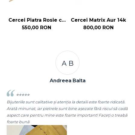
Cercei Piatra Rosie cu
Cercei Matrix Aur 14k
C
Lant Aur 14k
550,00 RON
800,00 RON
A C
Andreea Cicu
 este foarte ridicată.
⭐⭐⭐⭐⭐
e fără riscul să cadă
Super mulțumită!! Sunt superbi cerceii!!!
ant! Faceți o treabă