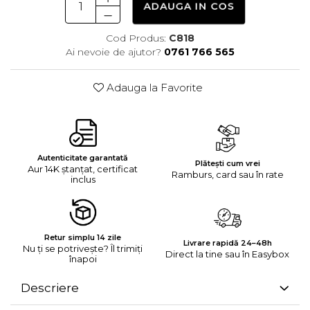
ADAUGA IN COS
Cod Produs:
C818
Ai nevoie de ajutor?
0761 766 565
Adauga la Favorite
Autenticitate garantată
Plătești cum vrei
Aur 14K ștanțat, certificat
Ramburs, card sau în rate
inclus
Retur simplu 14 zile
Livrare rapidă 24–48h
Nu ți se potrivește? Îl trimiți
Direct la tine sau în Easybox
înapoi
Descriere