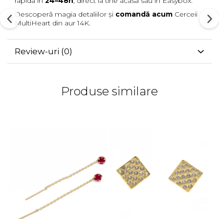
rapidă în
24–48h
, direct la tine acasă sau în Easybox.
Descoperă magia detaliilor și
comandă acum
Cerceii
MultiHeart din aur 14K.
Review-uri
(0)
Produse similare