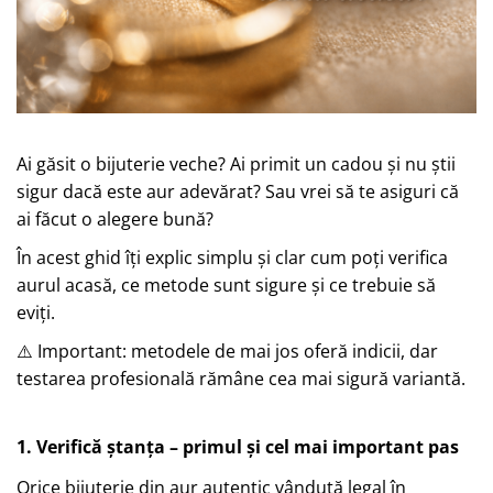
Ai găsit o bijuterie veche? Ai primit un cadou și nu știi
sigur dacă este aur adevărat? Sau vrei să te asiguri că
ai făcut o alegere bună?
În acest ghid îți explic simplu și clar cum poți verifica
aurul acasă, ce metode sunt sigure și ce trebuie să
eviți.
⚠️ Important: metodele de mai jos oferă indicii, dar
testarea profesională rămâne cea mai sigură variantă.
1. Verifică ștanța – primul și cel mai important pas
Orice bijuterie din aur autentic vândută legal în