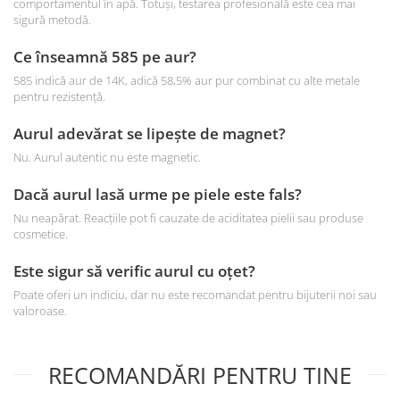
comportamentul în apă. Totuși, testarea profesională este cea mai
sigură metodă.
Ce înseamnă 585 pe aur?
585 indică aur de 14K, adică 58,5% aur pur combinat cu alte metale
pentru rezistență.
Aurul adevărat se lipește de magnet?
Nu. Aurul autentic nu este magnetic.
Dacă aurul lasă urme pe piele este fals?
Nu neapărat. Reacțiile pot fi cauzate de aciditatea pielii sau produse
cosmetice.
Este sigur să verific aurul cu oțet?
Poate oferi un indiciu, dar nu este recomandat pentru bijuterii noi sau
valoroase.
RECOMANDĂRI PENTRU TINE