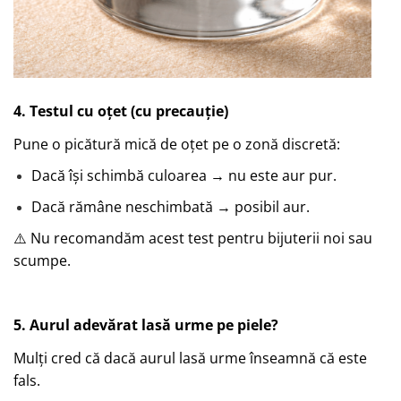
4. Testul cu oțet (cu precauție)
Pune o picătură mică de oțet pe o zonă discretă:
Dacă își schimbă culoarea → nu este aur pur.
Dacă rămâne neschimbată → posibil aur.
⚠️ Nu recomandăm acest test pentru bijuterii noi sau
scumpe.
5. Aurul adevărat lasă urme pe piele?
Mulți cred că dacă aurul lasă urme înseamnă că este
fals.