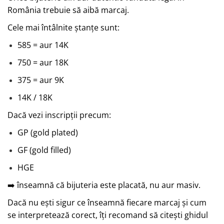
România trebuie să aibă marcaj.
Cele mai întâlnite ștanțe sunt:
585 = aur 14K
750 = aur 18K
375 = aur 9K
14K / 18K
Dacă vezi inscripții precum:
GP (gold plated)
GF (gold filled)
HGE
➡️ înseamnă că bijuteria este placată, nu aur masiv.
Dacă nu ești sigur ce înseamnă fiecare marcaj și cum
se interpretează corect, îți recomand să citești ghidul