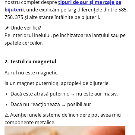
nostru complet despre
tipuri de aur și marcaje pe
bijuterii
, unde explicăm pe larg diferențele dintre 585,
750, 375 și alte ștanțe întâlnite pe bijuterii.
📌 Unde verifici?
Pe interiorul inelului, pe închizătoarea lanțului sau pe
spatele cerceilor.
2. Testul cu magnetul
Aurul nu este magnetic.
Ia un magnet puternic și apropie-l de bijuterie.
Dacă este atrasă puternic → nu este aur masiv.
Dacă nu reacționează → posibil aur.
⚠️ Atenție: unele sisteme de închidere pot avea mici
componente metalice.