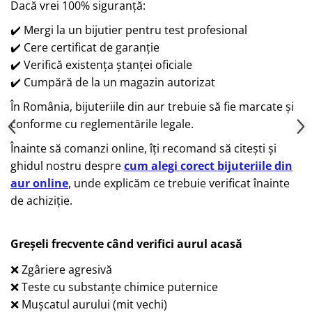
Dacă vrei 100% siguranță:
✔️ Mergi la un bijutier pentru test profesional
✔️ Cere certificat de garanție
✔️ Verifică existența ștanței oficiale
✔️ Cumpără de la un magazin autorizat
În România, bijuteriile din aur trebuie să fie marcate și
conforme cu reglementările legale.
Înainte să comanzi online, îți recomand să citești și
ghidul nostru despre
cum alegi corect bijuteriile din
aur online
, unde explicăm ce trebuie verificat înainte
de achiziție.
Greșeli frecvente când verifici aurul acasă
❌ Zgâriere agresivă
❌ Teste cu substanțe chimice puternice
❌ Mușcatul aurului (mit vechi)