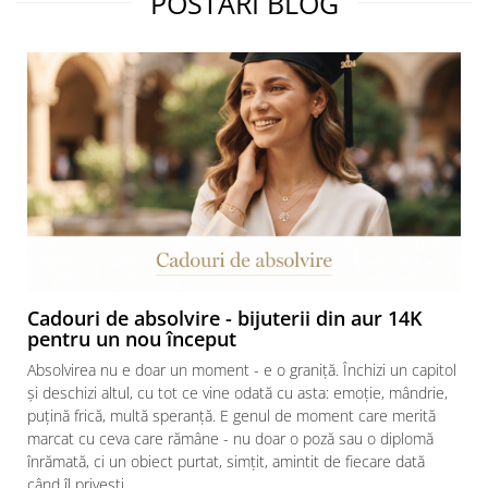
POSTARI BLOG
Cadouri de absolvire - bijuterii din aur 14K
pentru un nou început
Absolvirea nu e doar un moment - e o graniță. Închizi un capitol
și deschizi altul, cu tot ce vine odată cu asta: emoție, mândrie,
puțină frică, multă speranță. E genul de moment care merită
marcat cu ceva care rămâne - nu doar o poză sau o diplomă
înrămată, ci un obiect purtat, simțit, amintit de fiecare dată
când îl privești....