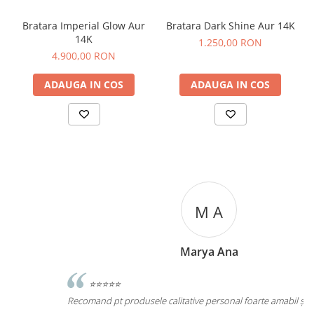
Bratara Imperial Glow Aur
Bratara Dark Shine Aur 14K
14K
1.250,00 RON
4.900,00 RON
ADAUGA IN COS
ADAUGA IN COS
M A
Marya Ana
⭐⭐⭐⭐⭐
Recomand pt produsele calitative personal foarte amabil și promt.
R