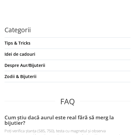
Categorii
Tips & Tricks
Idei de cadouri
Despre Aur/Bijuterii
Zodii & Bijuterii
FAQ
Cum știu dacă aurul este real fără să merg la
bijutier?
Poți verifica ștanța (585, 750), testa cu magnetul și observa