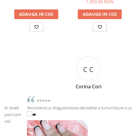
1.350,00 RON
ADAUGA IN COS
ADAUGA IN COS
C C
Corina Cori
⭐⭐⭐⭐⭐
Recomand cu drag,persoane deosebite si lucruri bune si calitative!
A
e
s
A
p
R