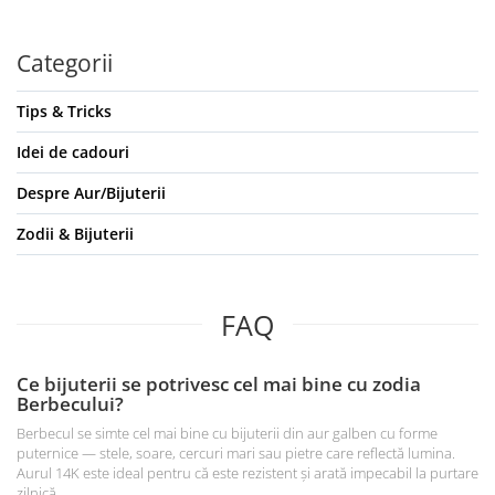
Categorii
Tips & Tricks
Idei de cadouri
Despre Aur/Bijuterii
Zodii & Bijuterii
FAQ
Ce bijuterii se potrivesc cel mai bine cu zodia
Berbecului?
Berbecul se simte cel mai bine cu bijuterii din aur galben cu forme
puternice — stele, soare, cercuri mari sau pietre care reflectă lumina.
Aurul 14K este ideal pentru că este rezistent și arată impecabil la purtare
zilnică.