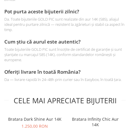
Pot purta aceste bijuterii zilnic?
Da. Toate bijuteriile GOLD PIC sunt realizate din aur 14K (585), aliajul
ideal pentru purtare zilnică — rezistent la zgârieturi și stabil ca aspect în
timp.
Cum știu că aurul este autentic?
Toate bijuteriile GOLD PIC sunt însoțite de certificat de garanție și sunt
ștanțate cu marcajul 585 (14K), conform standardelor românești și
europene.
Oferiți livrare în toată România?
Da — livrare rapidă în 24–48h prin curier sau în Easybox, în toată țara.
CELE MAI APRECIATE BIJUTERII
Bratara Dark Shine Aur 14K
Bratara Infinity Chic Aur
14K
1.250,00 RON