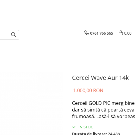
0761 766 565
0,00
Cercei Wave Aur 14k
1.000,00 RON
Cerceii GOLD PIC merg bine 
dar să simtă că poartă ceva
frumoasă. Lasă-i să vorbeas
IN STOC
Durata de livrare:
24-48h