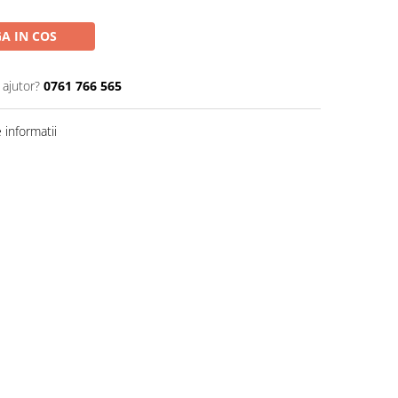
A IN COS
 ajutor?
0761 766 565
informatii