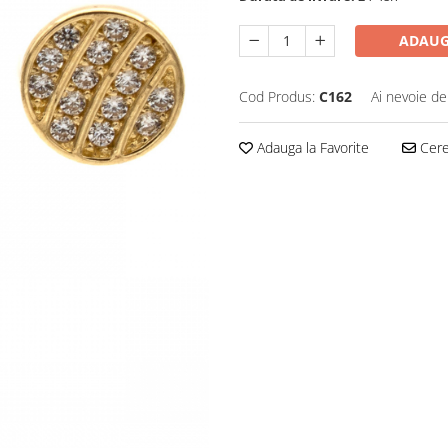
ADAUG
Cod Produs:
C162
Ai nevoie de
Adauga la Favorite
Cere 