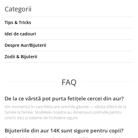
Categorii
Tips & Tricks
Idei de cadouri
Despre Aur/Bijuterii
Zodii & Bijuterii
FAQ
De la ce vârstă pot purta fetițele cercei din aur?
Din momentul în care fetița are urechile găurite — vârsta diferă de la
familie la familie. Modelele noastre au dimensiuni potrivite pentru
urechi mici și sisteme de închidere sigure.
Bijuteriile din aur 14K sunt sigure pentru copii?