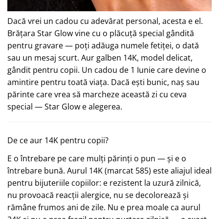
Dacă vrei un cadou cu adevărat personal, acesta e el.
Brățara Star Glow vine cu o plăcuță special gândită
pentru gravare — poți adăuga numele fetiței, o dată
sau un mesaj scurt. Aur galben 14K, model delicat,
gândit pentru copii. Un cadou de 1 Iunie care devine o
amintire pentru toată viața. Dacă ești bunic, naș sau
părinte care vrea să marcheze această zi cu ceva
special — Star Glow e alegerea.
De ce aur 14K pentru copii?
E o întrebare pe care mulți părinți o pun — și e o
întrebare bună. Aurul 14K (marcat 585) este aliajul ideal
pentru bijuteriile copiilor: e rezistent la uzură zilnică,
nu provoacă reacții alergice, nu se decolorează și
rămâne frumos ani de zile. Nu e prea moale ca aurul