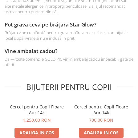
Da. Aurul 14K autentic, verificat și ștanțat ANPC nu conține nichel sau
alte metale alergenice în proporții periculoase. E aliajul recomandat
tocmai pentru purtare zilnică.
Pot grava ceva pe brățara Star Glow?
Brățara vine cu plăcuță pentru gravare. Gravarea se face la un bijutier
local după livrare și nu e inclusă în preț.
Vine ambalat cadou?
Da — toate comenzile GOLD PIC vin în ambalaj cadou impecabil, gata de
oferit.
BIJUTERII PENTRU COPII
Cercei pentru Copii Floare
Cercei pentru Copii Floare
Aur 14k
Aur 14k
1.250,00 RON
700,00 RON
ADAUGA IN COS
ADAUGA IN COS