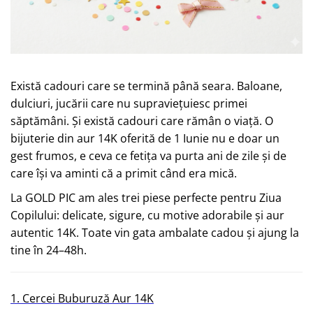
Există cadouri care se termină până seara. Baloane,
dulciuri, jucării care nu supraviețuiesc primei
săptămâni. Și există cadouri care rămân o viață. O
bijuterie din aur 14K oferită de 1 Iunie nu e doar un
gest frumos, e ceva ce fetița va purta ani de zile și de
care își va aminti că a primit când era mică.
La GOLD PIC am ales trei piese perfecte pentru Ziua
Copilului: delicate, sigure, cu motive adorabile și aur
autentic 14K. Toate vin gata ambalate cadou și ajung la
tine în 24–48h.
1.
Cercei Buburuză Aur 14K