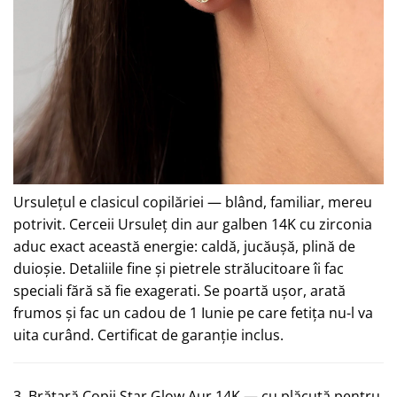
Ursulețul e clasicul copilăriei — blând, familiar, mereu
potrivit. Cerceii Ursuleț din aur galben 14K cu zirconia
aduc exact această energie: caldă, jucăușă, plină de
duioșie. Detaliile fine și pietrele strălucitoare îi fac
speciali fără să fie exagerati. Se poartă ușor, arată
frumos și fac un cadou de 1 Iunie pe care fetița nu-l va
uita curând. Certificat de garanție inclus.
3.
Brățară Copii Star Glow Aur 14K — cu plăcuță pentru