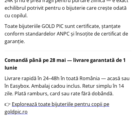
24K și nu e prea fragil pentru purtare zilnică — e exact
echilibrul potrivit pentru o bijuterie care crește odată
cu copilul.
Toate bijuteriile GOLD PIC sunt certificate, ștanțate
conform standardelor ANPC și însoțite de certificat de
garanție.
Comandă până pe 28 mai — livrare garantată de 1
Iunie
Livrare rapidă în 24–48h în toată România — acasă sau
în Easybox. Ambalaj cadou inclus. Retur simplu în 14
zile. Plată ramburs, card sau rate fără dobândă.
👉
Explorează toate bijuteriile pentru copii pe
goldpic.ro