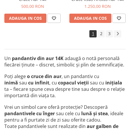
500,00 RON
1.250,00 RON
ADAUGA IN COS
ADAUGA IN COS
1
2
3
Un
pandantiv din aur 14K
adaugă o notă personală
fiecărei ținute – discret, simbolic și plin de semnificație.
Poți alege
o
cruce din aur
, un pandantiv cu
inimă
sau
cu infinit
, cu
copacul vieții
sau cu
inițiala
ta – fiecare spune ceva despre tine sau despre o relație
importantă din viața ta.
Vrei un simbol care oferă protecție? Descoperă
pandantivele cu înger
sau cele cu
lună și stea
, ideale
pentru a fi purtate zi de zi sau oferite cadou.
Toate pandantivele sunt realizate din
aur galben de