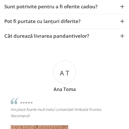
Sunt potrivite pentru a fi oferite cadou?
Pot fi purtate cu lanțuri diferite?
Cât durează livrarea pandantivelor?
T
B A
oma
Bolboaca Sabangeanu An
⭐⭐⭐⭐⭐
dat! Ambalat frumos.
O brățară finuta , de calitate perfecta la o țin
mulțumesc pentru aceasta ocazie de a ma n
norocoșii dvs ce v a purta cu drag aceasta bi