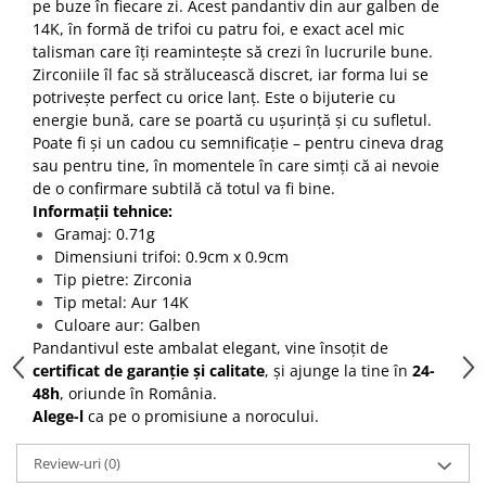
pe buze în fiecare zi. Acest pandantiv din aur galben de
14K, în formă de trifoi cu patru foi, e exact acel mic
talisman care îți reamintește să crezi în lucrurile bune.
Zirconiile îl fac să strălucească discret, iar forma lui se
potrivește perfect cu orice lanț. Este o bijuterie cu
energie bună, care se poartă cu ușurință și cu sufletul.
Poate fi și un cadou cu semnificație – pentru cineva drag
sau pentru tine, în momentele în care simți că ai nevoie
de o confirmare subtilă că totul va fi bine.
Informații tehnice:
Gramaj: 0.71g
Dimensiuni trifoi: 0.9cm x 0.9cm
Tip pietre: Zirconia
Tip metal: Aur 14K
Culoare aur: Galben
Pandantivul este ambalat elegant, vine însoțit de
certificat de garanție și calitate
, și ajunge la tine în
24-
48h
, oriunde în România.
Alege-l
ca pe o promisiune a norocului.
Review-uri
(0)