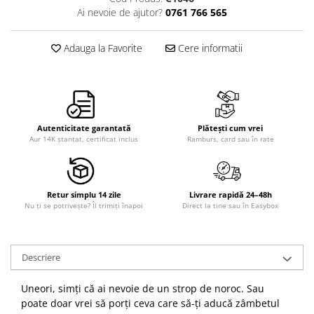
Ai nevoie de ajutor?
0761 766 565
Adauga la Favorite
Cere informatii
Autenticitate garantată
Plătești cum vrei
Aur 14K ștanțat, certificat inclus
Ramburs, card sau în rate
Retur simplu 14 zile
Livrare rapidă 24–48h
Nu ți se potrivește? Îl trimiți înapoi
Direct la tine sau în Easybox
Descriere
Uneori, simți că ai nevoie de un strop de noroc. Sau
poate doar vrei să porți ceva care să-ți aducă zâmbetul