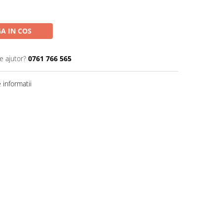
A IN COS
e ajutor?
0761 766 565
informatii