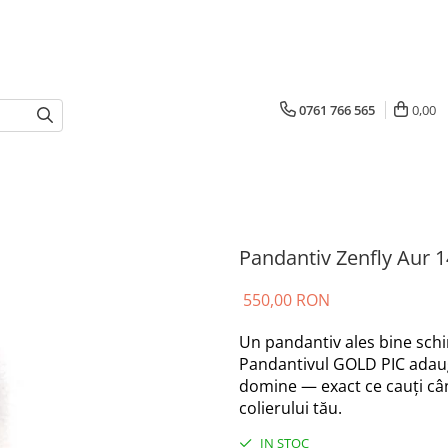
0761 766 565
0,00
Pandantiv Zenfly Aur 
550,00 RON
Un pandantiv ales bine schim
Pandantivul GOLD PIC adaug
domine — exact ce cauți când
colierului tău.
IN STOC