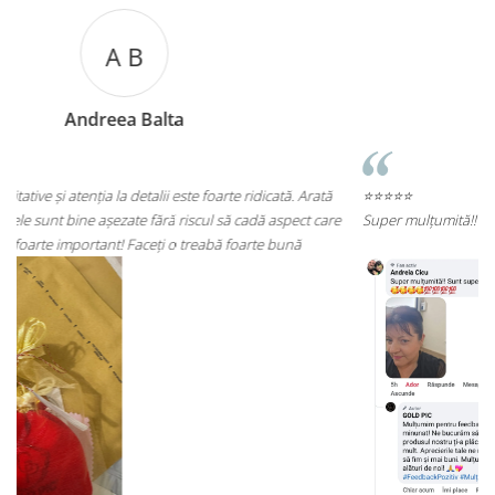
A C
Andreea Cicu
⭐⭐⭐⭐⭐
re
Super mulțumită!! Sunt superbi cerceii!!!