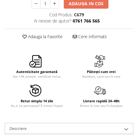
ADAUGA IN COS
Cod Produs:
C679
Ai nevoie de ajutor?
0761 766 565
Adauga la Favorite
Cere informatii
Autenticitate garantată
Plătești cum vrei
Aur 14K ștanțat, certificat inclus
Ramburs, card sau în rate
Retur simplu 14 zile
Livrare rapidă 24–48h
Nu ți se potrivește? Îl trimiți înapoi
Direct la tine sau în Easybox
Descriere