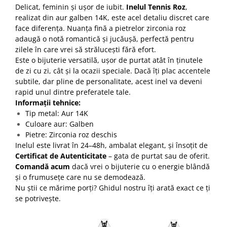
Delicat, feminin și ușor de iubit.
Inelul Tennis Roz
,
realizat din aur galben 14K, este acel detaliu discret care
face diferența. Nuanța fină a pietrelor zirconia roz
adaugă o notă romantică și jucăușă, perfectă pentru
zilele în care vrei să strălucești fără efort.
Este o bijuterie versatilă, ușor de purtat atât în ținutele
de zi cu zi, cât și la ocazii speciale. Dacă îți plac accentele
subtile, dar pline de personalitate, acest inel va deveni
rapid unul dintre preferatele tale.
Informații tehnice:
Tip metal: Aur 14K
Culoare aur: Galben
Pietre: Zirconia roz deschis
Inelul este livrat în 24–48h, ambalat elegant, și însoțit de
Certificat de Autenticitate
– gata de purtat sau de oferit.
Comandă acum
dacă vrei o bijuterie cu o energie blândă
și o frumusețe care nu se demodează.
Nu știi ce mărime porți? Ghidul nostru îți arată exact ce ți
se potrivește.