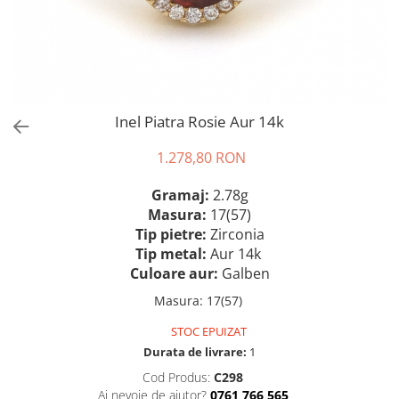
Inel Piatra Rosie Aur 14k
1.278,80 RON
Gramaj:
2.78g
Masura:
17(57)
Tip pietre:
Zirconia
Tip metal:
Aur 14k
Culoare aur:
Galben
Masura
:
17(57)
STOC EPUIZAT
Durata de livrare:
1
Cod Produs:
C298
Ai nevoie de ajutor?
0761 766 565