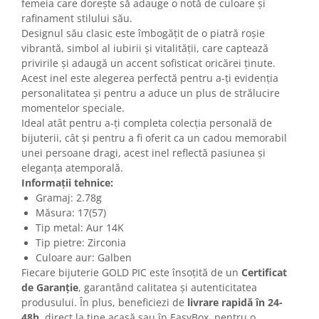
femeia care dorește să adauge o notă de culoare și
rafinament stilului său.​
Designul său clasic este îmbogățit de o piatră roșie
vibrantă, simbol al iubirii și vitalității, care captează
privirile și adaugă un accent sofisticat oricărei ținute.
Acest inel este alegerea perfectă pentru a-ți evidenția
personalitatea și pentru a aduce un plus de strălucire
momentelor speciale.​
Ideal atât pentru a-ți completa colecția personală de
bijuterii, cât și pentru a fi oferit ca un cadou memorabil
unei persoane dragi, acest inel reflectă pasiunea și
eleganța atemporală.​
Informații tehnice:
Gramaj: 2.78g​
Măsura: 17(57)​
Tip metal: Aur 14K​
Tip pietre: Zirconia
Culoare aur: Galben​
Fiecare bijuterie GOLD PIC este însoțită de un
Certificat
de Garanție
, garantând calitatea și autenticitatea
produsului. În plus, beneficiezi de
livrare rapidă în 24-
48h
, direct la tine acasă sau în EasyBox, pentru o