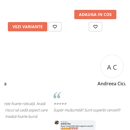
ADAUGA IN COS
VEZI VARIANTE
A C
Andreea Cicu
⭐⭐⭐⭐⭐
e
Super mulțumită!! Sunt superbi cerceii!!!