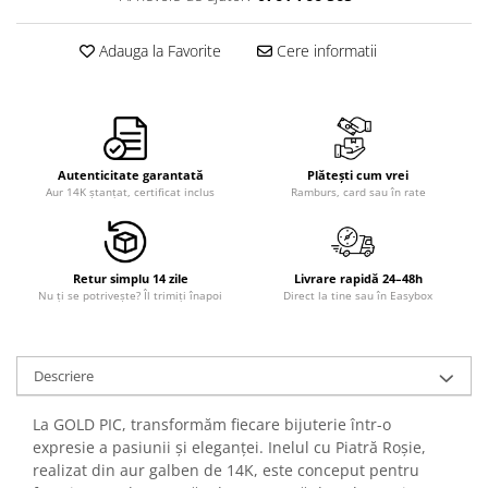
Adauga la Favorite
Cere informatii
Autenticitate garantată
Plătești cum vrei
Aur 14K ștanțat, certificat inclus
Ramburs, card sau în rate
Retur simplu 14 zile
Livrare rapidă 24–48h
Nu ți se potrivește? Îl trimiți înapoi
Direct la tine sau în Easybox
Descriere
La GOLD PIC, transformăm fiecare bijuterie într-o
expresie a pasiunii și eleganței. Inelul cu Piatră Roșie,
realizat din aur galben de 14K, este conceput pentru