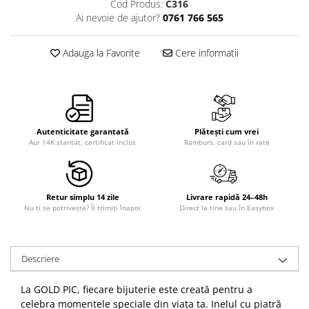
Cod Produs:
C316
Ai nevoie de ajutor?
0761 766 565
Adauga la Favorite
Cere informatii
Autenticitate garantată
Plătești cum vrei
Aur 14K ștanțat, certificat inclus
Ramburs, card sau în rate
Retur simplu 14 zile
Livrare rapidă 24–48h
Nu ți se potrivește? Îl trimiți înapoi
Direct la tine sau în Easybox
Descriere
​La GOLD PIC, fiecare bijuterie este creată pentru a
celebra momentele speciale din viața ta. Inelul cu piatră