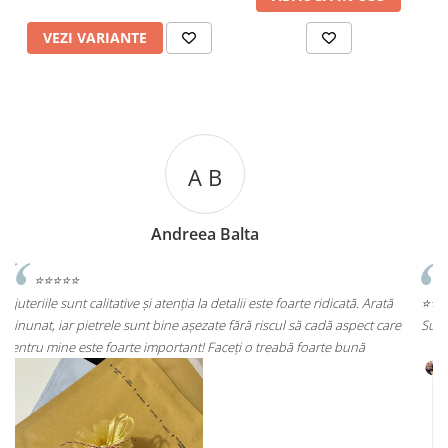
VEZI VARIANTE
A C
Andreea Cicu
ă
⭐⭐⭐⭐⭐
re
Super mulțumită!! Sunt superbi cerceii!!!