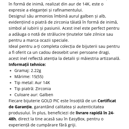
în formă de inimă, realizat din aur de 14K, este o
expresie a eleganței și rafinamentului.​
Designul său armonios îmbină aurul galben și alb,
evidențiind o piatră de zirconia tăiată în formă de inimă,
simbol al iubirii și pasiunii. Acest inel este perfect pentru
a adăuga o notă de strălucire ținutelor tale zilnice sau
pentru a marca ocazii speciale.​
Ideal pentru a-ți completa colecția de bijuterii sau pentru
a fi oferit ca un cadou deosebit unei persoane dragi,
acest inel reflectă atenția la detalii și măiestria artizanală.​
Informații tehnice:
Gramaj: 2.22g​
Mărime: 15(55)​
Tip metal: Aur 14K
Tip piatră: Zirconia​
Culoare aur: Galben
Fiecare bijuterie GOLD PIC este însoțită de un
Certificat
de Garanție
, garantând calitatea și autenticitatea
produsului. În plus, beneficiezi de
livrare rapidă în 24-
48h
, direct la tine acasă sau în EasyBox, pentru o
experiență de cumpărare fără griji.​