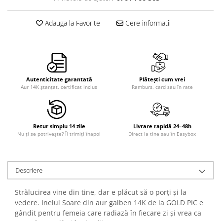
Adauga la Favorite
Cere informatii
Autenticitate garantată
Plătești cum vrei
Aur 14K ștanțat, certificat inclus
Ramburs, card sau în rate
Retur simplu 14 zile
Livrare rapidă 24–48h
Nu ți se potrivește? Îl trimiți înapoi
Direct la tine sau în Easybox
Descriere
Strălucirea vine din tine, dar e plăcut să o porți și la
vedere. Inelul Soare din aur galben 14K de la GOLD PIC e
gândit pentru femeia care radiază în fiecare zi și vrea ca