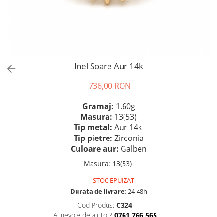
Inel Soare Aur 14k
736,00 RON
Gramaj:
1.60g
Masura:
13(53)
Tip metal:
Aur 14k
Tip pietre:
Zirconia
Culoare aur:
Galben
Masura
:
13(53)
STOC EPUIZAT
Durata de livrare:
24-48h
Cod Produs:
C324
Ai nevoie de ajutor?
0761 766 565