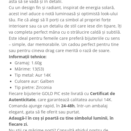
asta să se vadă și în detalii.
Cu un design fin și radiant, inspirat de energia solară,
acest inel aduce o notă luminoasă și optimistă look-ului
tău. Fie că alegi să îl porți ca simbol al propriei forțe
interioare sau ca un detaliu de stil care iese din tipare, îți
va completa perfect mâna cu o strălucire caldă și subtilă.
Este ideal pentru femeile care preferă bijuteriile cu sens
– simple, dar memorabile. Un cadou perfect pentru tine
sau pentru cineva drag care merită o rază de soare.
Informații tehnice:
Gramaj: 1.60g
Mărime: 13(53)
Tip metal: Aur 14K
Culoare aur: Galben
Tip pietre: Zirconia
Fiecare bijuterie GOLD PIC este livrată cu
Certificat de
Autenticitate
, care garantează calitatea aurului 14K.
Comanda ajunge rapid, în
24-48h
, într-un ambalaj
elegant, gata să fie oferit sau purtat.
Adaugă-l în coș și poartă cu tine simbolul luminii, în
fiecare zi.
Nu știi ce mărime porți? Consultă ghidul nostru de