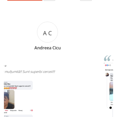
R R
Rizea Ramona
⭐⭐⭐⭐⭐