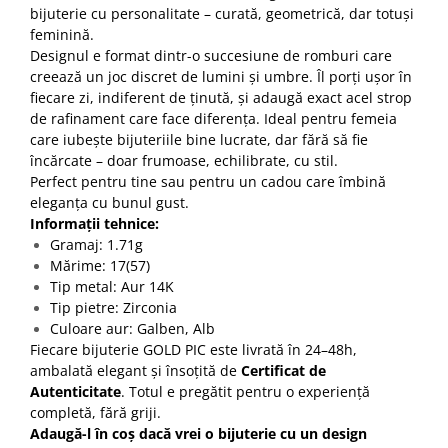
bijuterie cu personalitate – curată, geometrică, dar totuși
feminină.
Designul e format dintr-o succesiune de romburi care
creează un joc discret de lumini și umbre. Îl porți ușor în
fiecare zi, indiferent de ținută, și adaugă exact acel strop
de rafinament care face diferența. Ideal pentru femeia
care iubește bijuteriile bine lucrate, dar fără să fie
încărcate – doar frumoase, echilibrate, cu stil.
Perfect pentru tine sau pentru un cadou care îmbină
eleganța cu bunul gust.
Informații tehnice:
Gramaj: 1.71g
Mărime: 17(57)
Tip metal: Aur 14K
Tip pietre: Zirconia
Culoare aur: Galben, Alb
Fiecare bijuterie GOLD PIC este livrată în 24–48h,
ambalată elegant și însoțită de
Certificat de
Autenticitate
. Totul e pregătit pentru o experiență
completă, fără griji.
Adaugă-l în coș dacă vrei o bijuterie cu un design