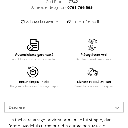
Cod Produs:
C342
Ai nevoie de ajutor?
0761 766 565
Adauga la Favorite
Cere informatii
Autenticitate garantată
Plătești cum vrei
Aur 14K ștanțat, certificat inclus
Ramburs, card sau în rate
Retur simplu 14 zile
Livrare rapidă 24–48h
Nu ți se potrivește? Îl trimiți înapoi
Direct la tine sau în Easybox
Descriere
Un inel care atrage privirea prin liniile lui simple, dar
ferme. Modelul cu romburi din aur galben 14K e o