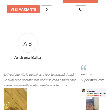
VEZI VARIANTE
A C
Andreea Cicu
⭐⭐⭐⭐⭐
re
Super mulțumită!! Sunt superbi cerceii!!!