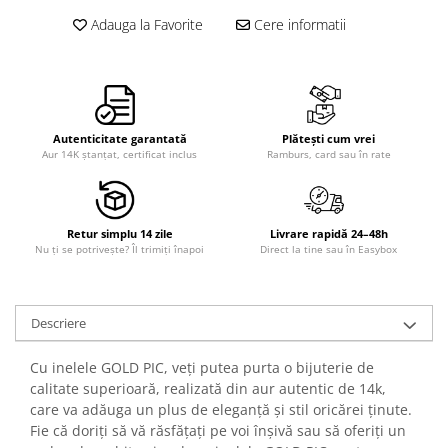
Adauga la Favorite
Cere informatii
Autenticitate garantată
Plătești cum vrei
Aur 14K ștanțat, certificat inclus
Ramburs, card sau în rate
Retur simplu 14 zile
Livrare rapidă 24–48h
Nu ți se potrivește? Îl trimiți înapoi
Direct la tine sau în Easybox
Descriere
Cu inelele GOLD PIC, veți putea purta o bijuterie de
calitate superioară, realizată din aur autentic de 14k,
care va adăuga un plus de eleganță și stil oricărei ținute.
Fie că doriți să vă răsfățați pe voi înșivă sau să oferiți un