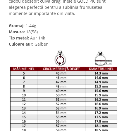
cadou deosebit cuiva drag, inelele GOLD PIC sunt
alegerea perfectă pentru a sublinia frumusețea
momentelor importante din viață.
Gramaj:
1.44g
Masura:
18(58)
Tip metal:
Aur 14k
Culoare aur:
Galben