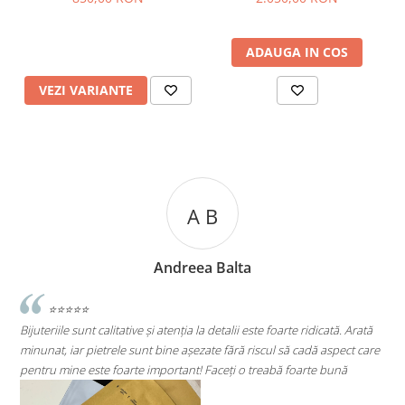
ADAUGA IN COS
VEZI VARIANTE
B
A C
Balta
Andreea Cic
etalii este foarte ridicată. Arată
⭐⭐⭐⭐⭐
 fără riscul să cadă aspect care
Super mulțumită!! Sunt superbi cerceii!!!
ceți o treabă foarte bună