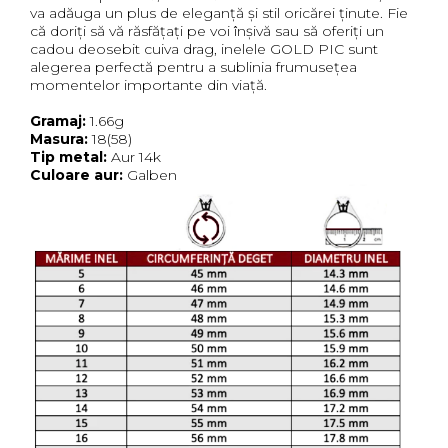
va adăuga un plus de eleganță și stil oricărei ținute. Fie
că doriți să vă răsfățați pe voi înșivă sau să oferiți un
cadou deosebit cuiva drag, inelele GOLD PIC sunt
alegerea perfectă pentru a sublinia frumusețea
momentelor importante din viață.
Gramaj:
1.66g
Masura:
18(58)
Tip metal:
Aur 14k
Culoare aur:
Galben