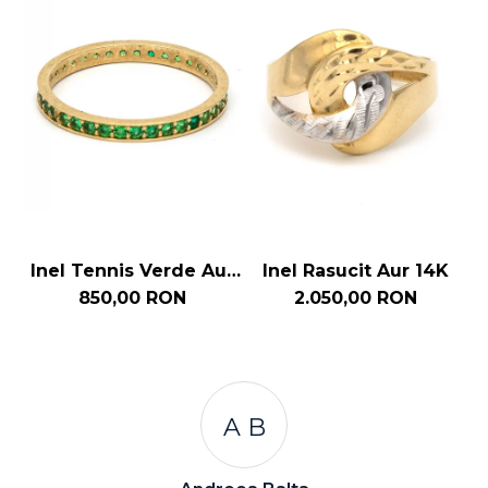
Inel Tennis Verde Aur
Inel Rasucit Aur 14K
14k
850,00 RON
2.050,00 RON
A C