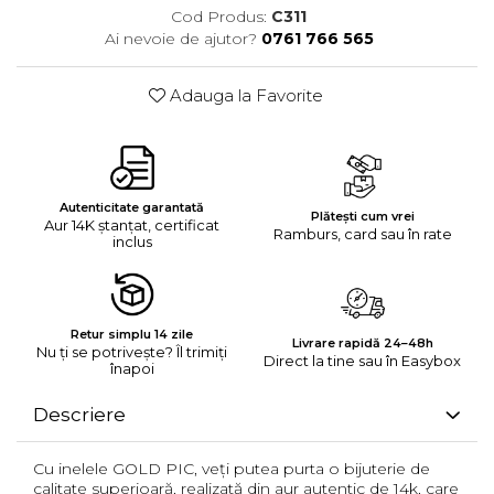
Cod Produs:
C311
Ai nevoie de ajutor?
0761 766 565
Adauga la Favorite
Autenticitate garantată
Plătești cum vrei
Aur 14K ștanțat, certificat
Ramburs, card sau în rate
inclus
Retur simplu 14 zile
Livrare rapidă 24–48h
Nu ți se potrivește? Îl trimiți
Direct la tine sau în Easybox
înapoi
Descriere
Cu inelele GOLD PIC, veți putea purta o bijuterie de
calitate superioară, realizată din aur autentic de 14k, care