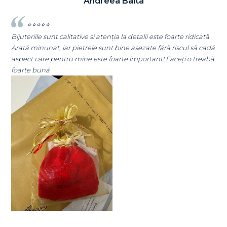
Andreea Cicu
cată.
⭐⭐⭐⭐⭐
ă cadă
Super mulțumită!! Sunt superbi cerceii!!!
reabă