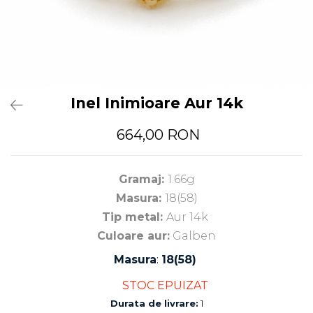
Inel Inimioare Aur 14k
664,00 RON
Gramaj:
1.66g
Masura:
18(58)
Tip metal:
Aur 14k
Culoare aur:
Galben
Masura
:
18(58)
STOC EPUIZAT
Durata de livrare:
1