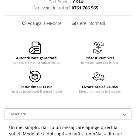
Cod Produs:
C614
Ai nevoie de ajutor?
0761 766 565
Adauga la Favorite
Cere informatii
Autenticitate garantată
Plătești cum vrei
Aur 14K ștanțat, certificat inclus
Ramburs, card sau în rate
Retur simplu 14 zile
Livrare rapidă 24–48h
Nu ți se potrivește? Îl trimiți înapoi
Direct la tine sau în Easybox
Descriere
Un inel simplu, dar cu un mesaj care ajunge direct la
suflet. Modelul cu doi copii – o fată și un băiat – din aur