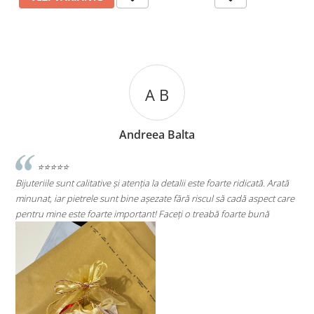
A C
Andreea Cicu
e foarte ridicată. Arată
⭐⭐⭐⭐⭐
cul să cadă aspect care
Super mulțumită!! Sunt superbi cerceii!!!
eabă foarte bună