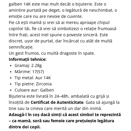
galben 14K este mai mult decât o bijuterie. Este o
amintire purtată pe deget, o legătură de neschimbat, o
emoție care nu are nevoie de cuvinte.
Fie că ești mamă și vrei să ai mereu aproape chipul
copiilor tăi, fie că vrei să simbolizezi o relație frumoasă
între frați, acest inel spune o poveste sinceră. Este
discret, ușor de purtat, dar încărcat cu atât de multă
semnificație.
Un gest frumos, cu multă dragoste în spate.
Informații tehnice:
Gramaj: 2.28g
Mărime: 17(57)
Tip metal: Aur 14K
Tip pietre: Zirconia
Culoare aur: Galben
Bijuteria este livrată în 24–48h, ambalată cu grijă și
însoțită de
Certificat de Autenticitate
. Gata să ajungă la
tine sau la cineva care merită un dar din inimă.
Adaugă-l în coș dacă simți că acest simbol te reprezintă
– ca mamă, soră sau femeie care prețuiește legătura
dintre doi copii.