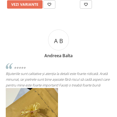
VEZI VARIANTE
A C
Andreea Cicu
tă. Arată
⭐⭐⭐⭐⭐
pect care
Super mulțumită!! Sunt superbi cerceii!!!
ună