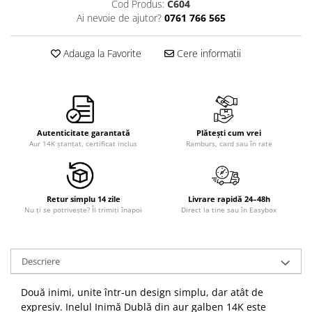
Cod Produs:
C604
Ai nevoie de ajutor?
0761 766 565
Adauga la Favorite
Cere informatii
Autenticitate garantată
Plătești cum vrei
Aur 14K ștanțat, certificat inclus
Ramburs, card sau în rate
Retur simplu 14 zile
Livrare rapidă 24–48h
Nu ți se potrivește? Îl trimiți înapoi
Direct la tine sau în Easybox
Descriere
Două inimi, unite într-un design simplu, dar atât de
expresiv. Inelul Inimă Dublă din aur galben 14K este