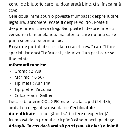
genul de bijuterie care nu doar arată bine, ci și înseamnă
ceva.
Cele două inimi spun o poveste frumoasă: despre iubire,
legătură, apropiere. Poate fi despre voi doi. Poate fi
despre tine și cineva drag. Sau poate fi despre tine – și
versiunea ta mai blândă, mai atentă, care nu uită să se
pună și pe ea pe primul loc.
E ușor de purtat, discret, dar cu acel „ceva” care îl face
special. Iar dacă îl dăruiești, sigur va fi un gest care se
ține minte.
Informații tehnice:
Gramaj: 2.79g
Mărime: 16(56)
Tip metal: Aur 14K
Tip pietre: Zirconia
Culoare aur: Galben
Fiecare bijuterie GOLD PIC este livrată rapid (24–48h),
ambalată elegant și însoțită de
Certificat de
Autenticitate
– totul gândit să-ți ofere o experiență
frumoasă de la primul click până când o porți pe deget.
Adaugă-l în coș dacă vrei să porți (sau să oferi) o inimă