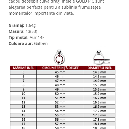
cadou deosebit cuiva drag, inelele GOLD PIC sunt
alegerea perfectă pentru a sublinia frumusețea
momentelor importante din viață.
Gramaj:
1.64g
Masura:
13(53)
Tip metal:
Aur 14k
Culoare aur:
Galben