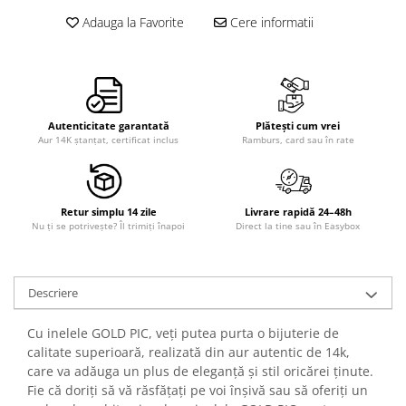
Adauga la Favorite
Cere informatii
Autenticitate garantată
Plătești cum vrei
Aur 14K ștanțat, certificat inclus
Ramburs, card sau în rate
Retur simplu 14 zile
Livrare rapidă 24–48h
Nu ți se potrivește? Îl trimiți înapoi
Direct la tine sau în Easybox
Descriere
Cu inelele GOLD PIC, veți putea purta o bijuterie de
calitate superioară, realizată din aur autentic de 14k,
care va adăuga un plus de eleganță și stil oricărei ținute.
Fie că doriți să vă răsfățați pe voi înșivă sau să oferiți un