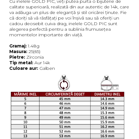
Cu inelele GOLD PIC, veți putea purta o bijuterie de
calitate superioară, realizată din aur autentic de 14k, care
va adăuga un plus de eleganță și stil oricărei ținute. Fie
că doriți să vă răsfățați pe voi înșivă sau să oferiți un
cadou deosebit cuiva drag, inelele GOLD PIC sunt
alegerea perfectă pentru a sublinia frumusețea
momentelor importante din viață.
Gramaj:
1.48g
Masura:
25(65)
Pietre:
Zirconia
Tip metal:
Aur 14k
Culoare aur:
Galben