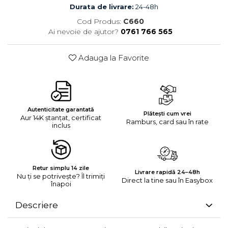
Durata de livrare:
24-48h
Cod Produs:
C660
Ai nevoie de ajutor?
0761 766 565
Adauga la Favorite
Autenticitate garantată
Plătești cum vrei
Aur 14K ștanțat, certificat
Ramburs, card sau în rate
inclus
Retur simplu 14 zile
Livrare rapidă 24–48h
Nu ți se potrivește? Îl trimiți
Direct la tine sau în Easybox
înapoi
Descriere