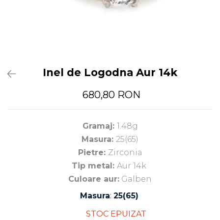
Inel de Logodna Aur 14k
680,80 RON
Gramaj:
1.48g
Masura:
25(65)
Pietre:
Zirconia
Tip metal:
Aur 14k
Culoare aur:
Galben
Masura
:
25(65)
STOC EPUIZAT