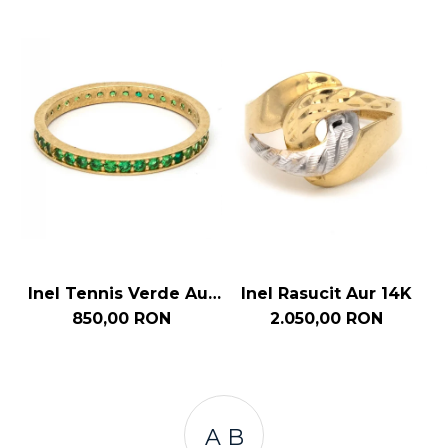
Inel Tennis Verde Aur
Inel Rasucit Aur 14K
14k
850,00 RON
2.050,00 RON
A B