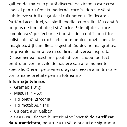
galben de 14K cu o piatră discretă de zirconia este creat
special pentru femeia modernă, care își dorește să-și
sublinieze subtil eleganța și rafinamentul în fiecare zi.
Purtând acest inel, vei simți imediat cum stilul tău capătă
un plus de feminitate și strălucire. Este bijuteria care
completează perfect orice ținută – de la outfit-uri office
sofisticate până la rochii elegante pentru ocazii speciale.
Imaginează-ți cum fiecare gest al tău devine mai grațios,
iar privirile admirative îți confirmă alegerea inspirată.
De asemenea, acest inel poate deveni cadoul perfect
pentru aniversări, zile de naștere sau alte momente
speciale. Oferă-l persoanei dragi și creează amintiri care
vor rămâne prețuite pentru totdeauna.
Informații tehnice:
Gramaj: 1.31g
Măsura: 17(57)
Tip pietre: Zirconia
Tip metal: Aur 14K
Culoare aur: Galben
La GOLD PIC, fiecare bijuterie vine însoțită de
Certificat
de Autenticitate
, pentru ca tu să te bucuri de siguranța