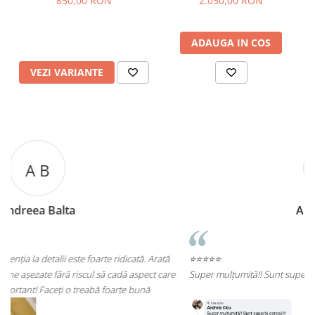
850,00 RON
2.050,00 RON
ADAUGA IN COS
VEZI VARIANTE
A C
Andreea Cicu
⭐⭐⭐⭐⭐
e
Super mulțumită!! Sunt superbi cerceii!!!