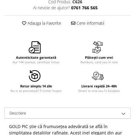
Cod Produs:
C626
Ai nevoie de ajutor?
0761 766 565
Adauga la Favorite
Cere informatii
Autenticitate garantată
Plătești cum vrei
Aur 14K ștanțat, certificat inclus
Ramburs, card sau în rate
Retur simplu 14 zile
Livrare rapidă 24–48h
Nu ți se potrivește? Îl trimiți înapoi
Direct la tine sau în Easybox
Descriere
GOLD PIC știe că frumusețea adevărată se află în
simplitatea detaliilor rafinate. Acest inel elegant din aur