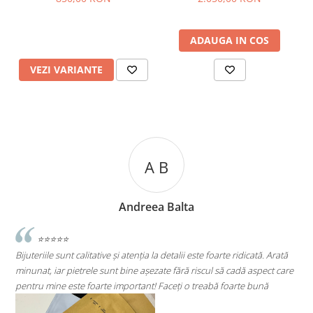
ADAUGA IN COS
VEZI VARIANTE
A B
Andreea Balta
ve și atenția la detalii este foarte ridicată. Arată
⭐⭐⭐⭐⭐
unt bine așezate fără riscul să cadă aspect care
Super mulțumită!! Sunt super
te important! Faceți o treabă foarte bună