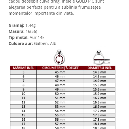
cadou deosebit cuiva drag, inelele GOLD PIC sunt
alegerea perfectă pentru a sublinia frumusețea
momentelor importante din viață.
Gramaj:
1.44g
Masura:
16(56)
Tip metal:
Aur 14k
Culoare aur:
Galben, Alb