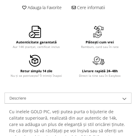
Adauga la Favorite
Cere informatii
Autenticitate garantată
Plătești cum vrei
Aur 14K ștanțat, certificat inclus
Ramburs, card sau în rate
Retur simplu 14 zile
Livrare rapidă 24–48h
Nu ți se potrivește? Îl trimiți înapoi
Direct la tine sau în Easybox
Descriere
Cu inelele GOLD PIC, veți putea purta o bijuterie de
calitate superioară, realizată din aur autentic de 14k,
care va adăuga un plus de eleganță și stil oricărei ținute.
Fie că doriți să vă răsfățați pe voi înșivă sau să oferiți un