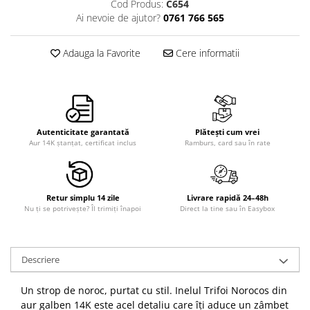
Cod Produs:
C654
Ai nevoie de ajutor?
0761 766 565
Adauga la Favorite
Cere informatii
Autenticitate garantată
Plătești cum vrei
Aur 14K ștanțat, certificat inclus
Ramburs, card sau în rate
Retur simplu 14 zile
Livrare rapidă 24–48h
Nu ți se potrivește? Îl trimiți înapoi
Direct la tine sau în Easybox
Descriere
Un strop de noroc, purtat cu stil. Inelul Trifoi Norocos din
aur galben 14K este acel detaliu care îți aduce un zâmbet