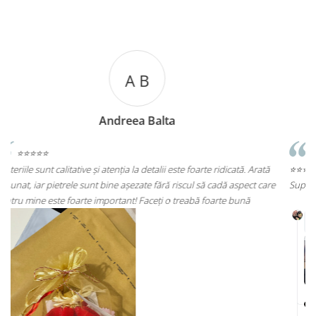
A C
Andreea Cicu
ată
⭐⭐⭐⭐⭐
care
Super mulțumită!! Sunt superbi cerceii!!!