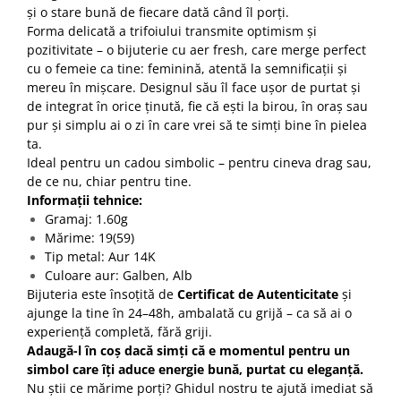
și o stare bună de fiecare dată când îl porți.
Forma delicată a trifoiului transmite optimism și
pozitivitate – o bijuterie cu aer fresh, care merge perfect
cu o femeie ca tine: feminină, atentă la semnificații și
mereu în mișcare. Designul său îl face ușor de purtat și
de integrat în orice ținută, fie că ești la birou, în oraș sau
pur și simplu ai o zi în care vrei să te simți bine în pielea
ta.
Ideal pentru un cadou simbolic – pentru cineva drag sau,
de ce nu, chiar pentru tine.
Informații tehnice:
Gramaj: 1.60g
Mărime: 19(59)
Tip metal: Aur 14K
Culoare aur: Galben, Alb
Bijuteria este însoțită de
Certificat de Autenticitate
și
ajunge la tine în 24–48h, ambalată cu grijă – ca să ai o
experiență completă, fără griji.
Adaugă-l în coș dacă simți că e momentul pentru un
simbol care îți aduce energie bună, purtat cu eleganță.
Nu știi ce mărime porți? Ghidul nostru te ajută imediat să