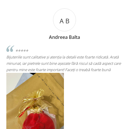
A C
Andreea Cicu
 Arată
⭐⭐⭐⭐⭐
t care
Super mulțumită!! Sunt superbi cerceii!!!
ă