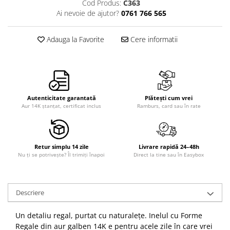
Cod Produs:
C363
Ai nevoie de ajutor?
0761 766 565
Adauga la Favorite
Cere informatii
Autenticitate garantată
Plătești cum vrei
Aur 14K ștanțat, certificat inclus
Ramburs, card sau în rate
Retur simplu 14 zile
Livrare rapidă 24–48h
Nu ți se potrivește? Îl trimiți înapoi
Direct la tine sau în Easybox
Descriere
Un detaliu regal, purtat cu naturalețe. Inelul cu Forme
Regale din aur galben 14K e pentru acele zile în care vrei