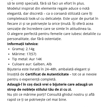
să te simți specială, fără să faci un efort în plus.
Modelul inspirat din elemente regale aduce o notă
elegantă, dar discretă – ca o coroană stilizată care îți
completează look-ul cu delicatețe. Este ușor de purtat în
fiecare zi și se potrivește la orice ținută. Îți oferă acea
senzație de încredere care se simte în atitudinea ta.
O alegere perfectă pentru femeile care iubesc detaliile cu
personalitate, dar fără ostentație.
Informații tehnice:
Gramaj: 2.14g
Mărime: 17(57)
Tip metal: Aur 14K
Culoare aur: Galben, Alb
Bijuteria este livrată în 24–48h, ambalată elegant și
însoțită de
Certificat de Autenticitate
– tot ce ai nevoie
pentru o experiență completă.
Adaugă-l în coș dacă vrei o bijuterie care adaugă un
strop de noblețe stilului tău de zi cu zi.
Nu știi ce mărime porți? Consultă ghidul nostru și află
rapid ce ți se potrivește cel mai bine.