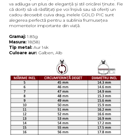
va adăuga un plus de eleganță și stil oricărei ținute. Fie
că doriți să vă răsfățați pe voi înșivă sau să oferiți un
cadou deosebit cuiva drag, inelele GOLD PIC sunt
alegerea perfectă pentru a sublinia frumusețea
momentelor importante din viață.
Gramaj:
1.85g
Masura:
18(58)
Tip metal:
Aur 14k
Culoare aur:
Galben, Alb