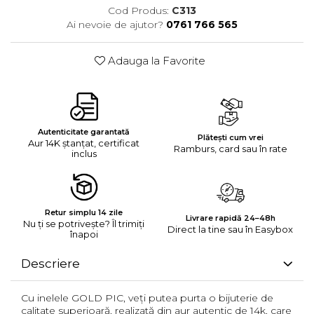
Cod Produs:
C313
Ai nevoie de ajutor?
0761 766 565
Adauga la Favorite
Autenticitate garantată
Plătești cum vrei
Aur 14K ștanțat, certificat
Ramburs, card sau în rate
inclus
Retur simplu 14 zile
Livrare rapidă 24–48h
Nu ți se potrivește? Îl trimiți
Direct la tine sau în Easybox
înapoi
Descriere
Cu inelele GOLD PIC, veți putea purta o bijuterie de
calitate superioară, realizată din aur autentic de 14k, care