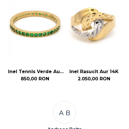
Inel Tennis Verde Aur
Inel Rasucit Aur 14K
14k
850,00 RON
2.050,00 RON
A B