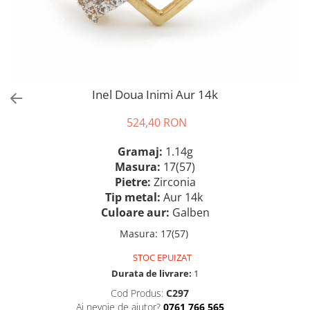
Inel Doua Inimi Aur 14k
524,40 RON
Gramaj:
1.14g
Masura:
17(57)
Pietre:
Zirconia
Tip metal:
Aur 14k
Culoare aur:
Galben
Masura
:
17(57)
STOC EPUIZAT
Durata de livrare:
1
Cod Produs:
C297
Ai nevoie de ajutor?
0761 766 565