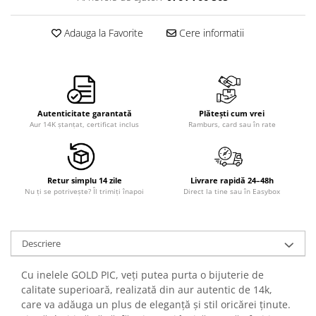
Adauga la Favorite
Cere informatii
Autenticitate garantată
Plătești cum vrei
Aur 14K ștanțat, certificat inclus
Ramburs, card sau în rate
Retur simplu 14 zile
Livrare rapidă 24–48h
Nu ți se potrivește? Îl trimiți înapoi
Direct la tine sau în Easybox
Descriere
Cu inelele GOLD PIC, veți putea purta o bijuterie de
calitate superioară, realizată din aur autentic de 14k,
care va adăuga un plus de eleganță și stil oricărei ținute.