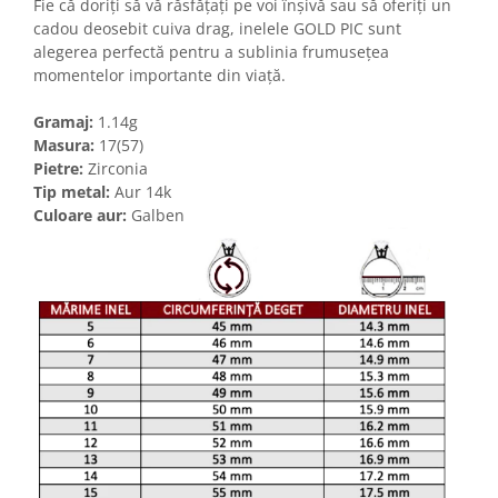
Fie că doriți să vă răsfățați pe voi înșivă sau să oferiți un
cadou deosebit cuiva drag, inelele GOLD PIC sunt
alegerea perfectă pentru a sublinia frumusețea
momentelor importante din viață.
Gramaj:
1.14g
Masura:
17(57)
Pietre:
Zirconia
Tip metal:
Aur 14k
Culoare aur:
Galben