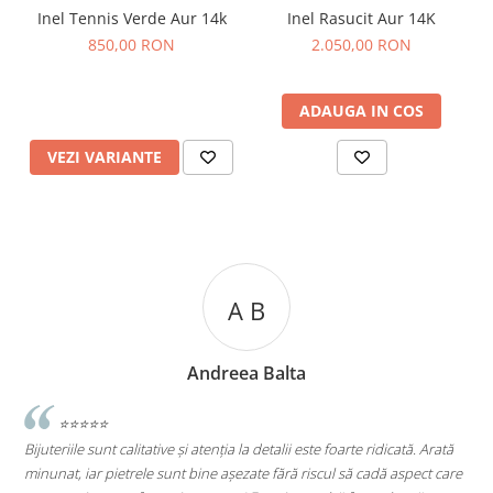
Inel Tennis Verde Aur 14k
Inel Rasucit Aur 14K
850,00 RON
2.050,00 RON
ADAUGA IN COS
VEZI VARIANTE
A C
Andreea Cicu
oarte ridicată. Arată
⭐⭐⭐⭐⭐
l să cadă aspect care
Super mulțumită!! Sunt superbi cerceii!!!