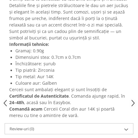
Detaliile fine și pietrele strălucitoare le dau un aer jucăuș
și elegant în același timp. Sunt comozi, ușori și se așază
frumos pe ureche, indiferent dacă îi porți la o ținută
relaxată sau ca un accent discret într-o zi mai specială.
Sunt potriviți și ca un cadou plin de semnificație — un
simbol al bucuriei, purtat cu ușurință și stil.
Informații tehnice:
Gramaj: 0.90g
Dimensiuni stea: 0.7cm x 0.7cm
Închizătoare: șurub
Tip piatră: Zirconia
Tip metal: Aur 14K
Culoare aur: Galben
Cerceii sunt ambalați elegant și sunt însoțiți de
Certificatul de Autenticitate
. Comanda ajunge rapid, în
24–48h
, acasă sau în Easybox.
Comandă acum
Cerceii Coral din aur 14K și poartă
mereu cu tine o amintire de vară.
Review-uri
(0)