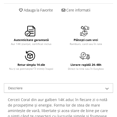
Adauga la Favorite
Cere informatii
Autenticitate garantată
Plătești cum vrei
Aur 14K ștanțat, certificat inclus
Ramburs, card sau în rate
Retur simplu 14 zile
Livrare rapidă 24–48h
Nu ți se potrivește? Îl trimiți înapoi
Direct la tine sau în Easybox
Descriere
Cerceii Coral din aur galben 14K aduc în fiecare zi o notă
de prospețime și energie. Forma lor de stea de mare
amintește de vară, libertate și acea stare de bine pe care
o simți când te conectezi cu lucrurile simple și frumoase.