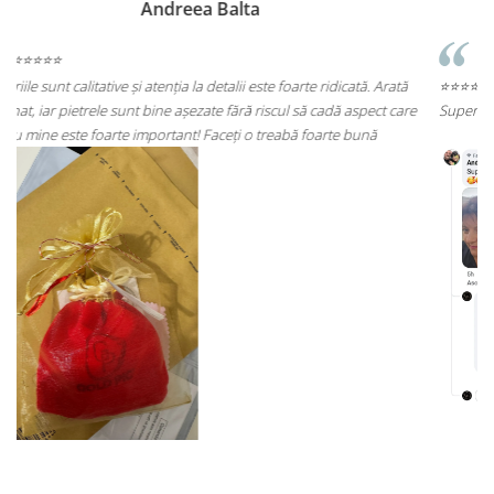
Andreea Cicu
rată
⭐⭐⭐⭐⭐
 care
Super mulțumită!! Sunt superbi cerceii!!!