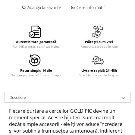
Adauga la Favorite
Cere informatii
Autenticitate garantată
Plătești cum vrei
Aur 14K ștanțat, certificat inclus
Ramburs, card sau în rate
Retur simplu 14 zile
Livrare rapidă 24–48h
Nu ți se potrivește? Îl trimiți înapoi
Direct la tine sau în Easybox
Descriere
Fiecare purtare a cerceilor GOLD PIC devine un
moment special. Aceste bijuterii sunt mai mult
decât simple accesorii - ele îți vor aduce încredere
și vor sublinia frumusețea ta interioară. Indiferent