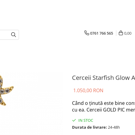
0761 766 565
0,00
Cerceii Starfish Glow 
1.050,00 RON
Când o ținută este bine cons
cu ea. Cerceii GOLD PIC merg
IN STOC
Durata de livrare:
24-48h