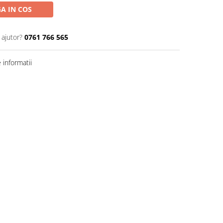
A IN COS
 ajutor?
0761 766 565
informatii