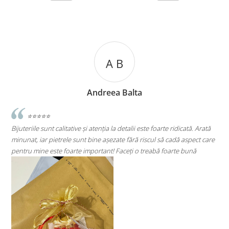
A C
lta
Andreea Cicu
lii este foarte ridicată. Arată
⭐⭐⭐⭐⭐
ără riscul să cadă aspect care
Super mulțumită!! Sunt superbi cerceii!!!
ți o treabă foarte bună