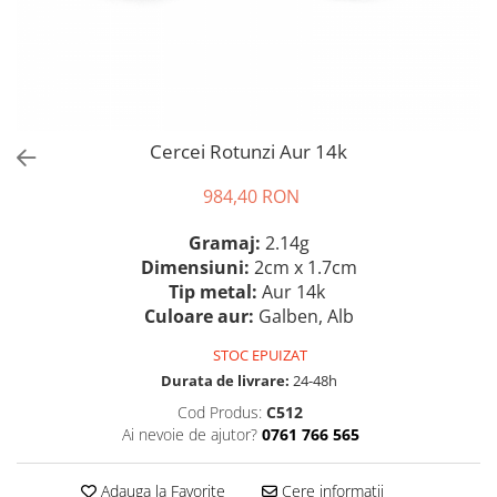
Cercei Rotunzi Aur 14k
984,40 RON
Gramaj:
2.14g
Dimensiuni:
2cm x 1.7cm
Tip metal:
Aur 14k
Culoare aur:
Galben, Alb
STOC EPUIZAT
Durata de livrare:
24-48h
Cod Produs:
C512
Ai nevoie de ajutor?
0761 766 565
Adauga la Favorite
Cere informatii