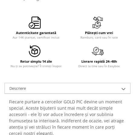
Autenticitate garantată
Plătești cum vrei
Aur 14K ștanțat, certificat inclus
Ramburs, card sau în rate
Retur simplu 14 zile
Livrare rapidă 24–48h
Nu ți se potrivește? Îl trimiți înapoi
Direct la tine sau în Easybox
Descriere
Fiecare purtare a cerceilor GOLD PIC devine un moment
special. Aceste bijuterii sunt mai mult decât simple
accesorii - ele îți vor aduce încredere și vor sublinia
frumusețea ta interioară. Indiferent de ocazie, vei atrage
atenția și vei străluci în fiecare moment în care porți
cerceii noștri eleganți.