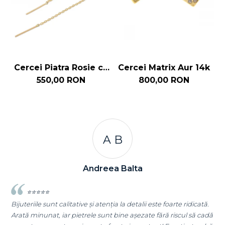
Cercei Piatra Rosie cu
Cercei Matrix Aur 14k
C
Lant Aur 14k
550,00 RON
800,00 RON
A B
Andreea Balta
⭐⭐⭐⭐⭐
riile sunt calitative și atenția la detalii este foarte ridicată.
⭐⭐⭐⭐⭐
 minunat, iar pietrele sunt bine așezate fără riscul să cadă
Super mulț