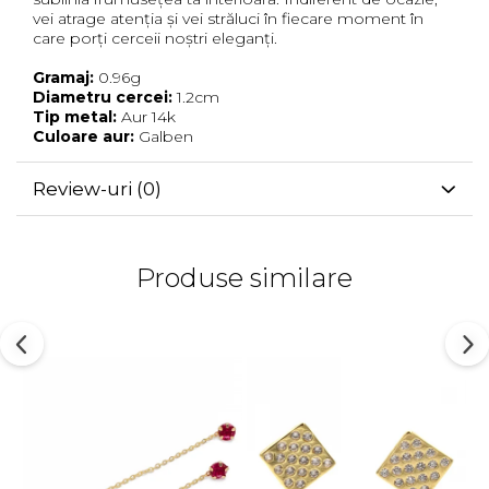
vei atrage atenția și vei străluci în fiecare moment în
care porți cerceii noștri eleganți.
Gramaj:
0.96g
Diametru cercei:
1.2cm
Tip metal:
Aur 14k
Culoare aur:
Galben
Review-uri
(0)
Produse similare