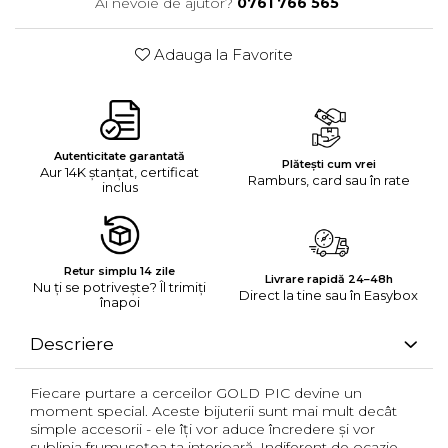
Ai nevoie de ajutor?
0761 766 565
Adauga la Favorite
Autenticitate garantată
Plătești cum vrei
Aur 14K ștanțat, certificat
Ramburs, card sau în rate
inclus
Retur simplu 14 zile
Livrare rapidă 24–48h
Nu ți se potrivește? Îl trimiți
Direct la tine sau în Easybox
înapoi
Descriere
Fiecare purtare a cerceilor GOLD PIC devine un
moment special. Aceste bijuterii sunt mai mult decât
simple accesorii - ele îți vor aduce încredere și vor
sublinia frumusețea ta interioară. Indiferent de ocazie,