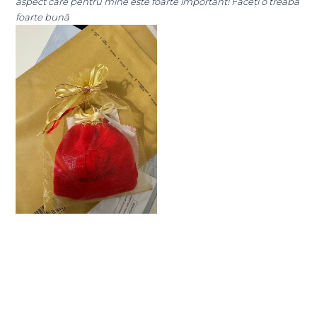
t care pentru mine este foarte important! Faceți o treabă
te bună