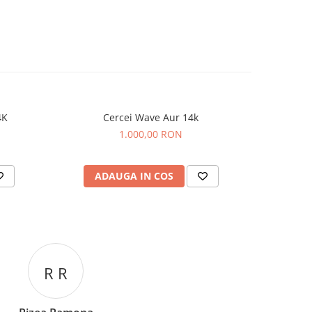
4K
Cercei Wave Aur 14k
Cer
1.000,00 RON
ADAUGA IN COS
AD
C C