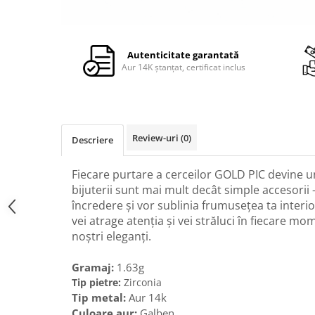
Autenticitate garantată
Aur 14K ștanțat, certificat inclus
Review-uri
(0)
Descriere
Fiecare purtare a cerceilor GOLD PIC devine 
bijuterii sunt mai mult decât simple accesorii -
încredere și vor sublinia frumusețea ta interio
vei atrage atenția și vei străluci în fiecare mo
noștri eleganți.
Gramaj:
1.63g
Tip pietre:
Zirconia
Tip metal:
Aur 14k
Culoare aur:
Galben