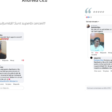
Rizea Ramona
⭐⭐⭐⭐⭐
Rec
cali