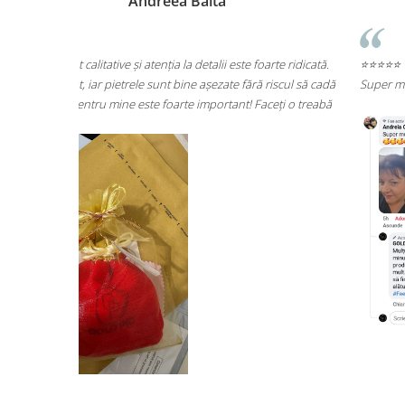
Andreea Cicu
te ridicată.
⭐⭐⭐⭐⭐
scul să cadă
Super mulțumită!! Sunt superbi cerceii!!!
ți o treabă