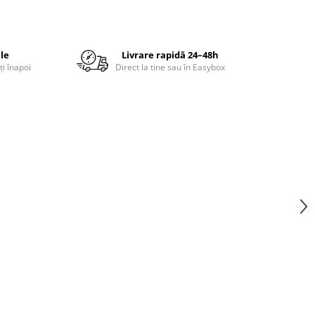
ile
Livrare rapidă 24–48h
ți înapoi
Direct la tine sau în Easybox