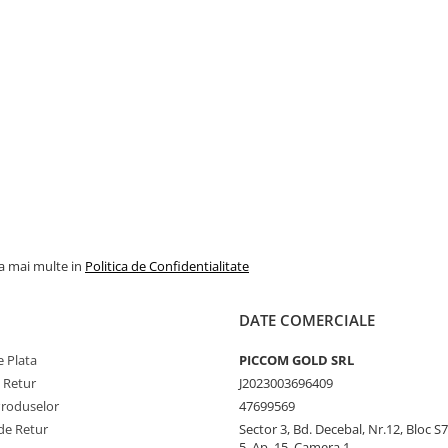
la mai multe in
Politica de Confidentialitate
DATE COMERCIALE
 Plata
PICCOM GOLD SRL
e Retur
J2023003696409
Produselor
47699569
de Retur
Sector 3, Bd. Decebal, Nr.12, Bloc S7,
5, Ap. 15, Camera 1