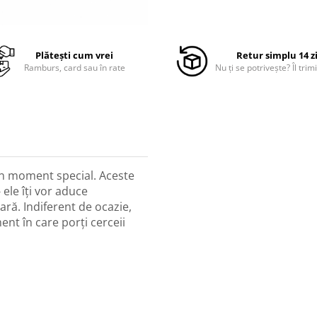
Plătești cum vrei
Retur simplu 14 z
Ramburs, card sau în rate
Nu ți se potrivește? Îl trimi
un moment special. Aceste
 ele îți vor aduce
ară. Indiferent de ocazie,
ment în care porți cerceii