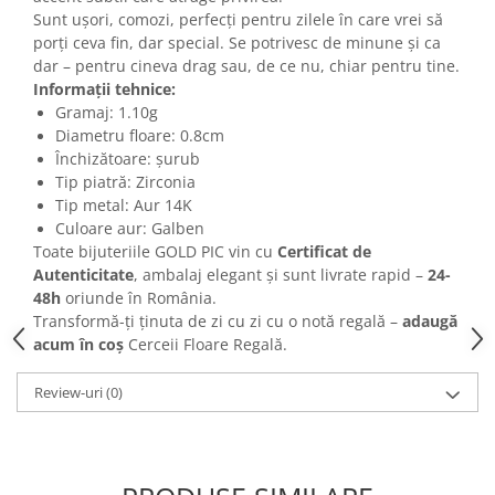
Sunt ușori, comozi, perfecți pentru zilele în care vrei să
porți ceva fin, dar special. Se potrivesc de minune și ca
dar – pentru cineva drag sau, de ce nu, chiar pentru tine.
Informații tehnice:
Gramaj: 1.10g
Diametru floare: 0.8cm
Închizătoare: șurub
Tip piatră: Zirconia
Tip metal: Aur 14K
Culoare aur: Galben
Toate bijuteriile GOLD PIC vin cu
Certificat de
Autenticitate
, ambalaj elegant și sunt livrate rapid –
24-
48h
oriunde în România.
Transformă-ți ținuta de zi cu zi cu o notă regală –
adaugă
acum în coș
Cerceii Floare Regală.
Review-uri
(0)