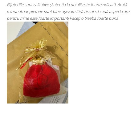
i este foarte ridicată. Arată
⭐⭐⭐⭐⭐
 riscul să cadă aspect care
Super mulțumită!! Sunt superbi cerceii!!!
o treabă foarte bună