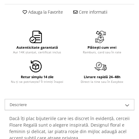
Adauga la Favorite
Cere informatii
Autenticitate garantată
Plătești cum vrei
Aur 14K ștanțat, certificat inclus
Ramburs, card sau în rate
Retur simplu 14 zile
Livrare rapidă 24–48h
Nu ți se potrivește? Îl trimiți înapoi
Direct la tine sau în Easybox
Descriere
Dacă îți plac bijuteriile care ies discret în evidență, cerceii
Floare Regală sunt o alegere inspirată. Designul floral e
feminin și delicat, iar piatra roșie din mijloc adaugă acel
accent subtil care atrage privirea.