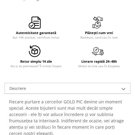
Autenticitate garantată
Plătești cum vrei
Aur 14K ștanțat, certificat inclus
Ramburs, card sau în rate
Retur simplu 14 zile
Livrare rapidă 24–48h
Nu ți se potrivește? Îl trimiți înapoi
Direct la tine sau în Easybox
Descriere
Fiecare purtare a cerceilor GOLD PIC devine un moment
special. Aceste bijuterii sunt mai mult decât simple
accesorii - ele îți vor aduce încredere și vor sublinia
frumusețea ta interioară. Indiferent de ocazie, vei atrage
atenția și vei străluci în fiecare moment în care porți
cerceii noștri eleganți.