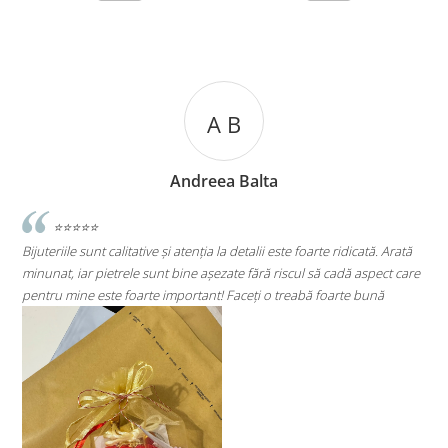
A C
lta
Andreea Cicu
lii este foarte ridicată. Arată
⭐⭐⭐⭐⭐
ără riscul să cadă aspect care
Super mulțumită!! Sunt superbi cerceii!!!
ți o treabă foarte bună