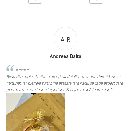
A B
A 
eea Balta
Andreea
ia la detalii este foarte ridicată. Arată
⭐⭐⭐⭐⭐
șezate fără riscul să cadă aspect care
Super mulțumită!! Sunt superbi cerceii
nt! Faceți o treabă foarte bună