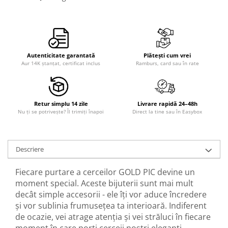
Autenticitate garantată
Plătești cum vrei
Aur 14K ștanțat, certificat inclus
Ramburs, card sau în rate
Retur simplu 14 zile
Livrare rapidă 24–48h
Nu ți se potrivește? Îl trimiți înapoi
Direct la tine sau în Easybox
Descriere
Fiecare purtare a cerceilor GOLD PIC devine un
moment special. Aceste bijuterii sunt mai mult
decât simple accesorii - ele îți vor aduce încredere
și vor sublinia frumusețea ta interioară. Indiferent
de ocazie, vei atrage atenția și vei străluci în fiecare