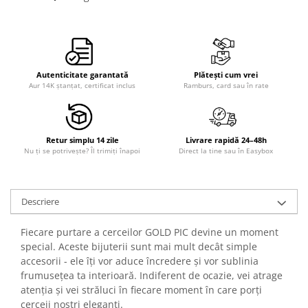
Autenticitate garantată
Plătești cum vrei
Aur 14K ștanțat, certificat inclus
Ramburs, card sau în rate
Retur simplu 14 zile
Livrare rapidă 24–48h
Nu ți se potrivește? Îl trimiți înapoi
Direct la tine sau în Easybox
Descriere
Fiecare purtare a cerceilor GOLD PIC devine un moment
special. Aceste bijuterii sunt mai mult decât simple
accesorii - ele îți vor aduce încredere și vor sublinia
frumusețea ta interioară. Indiferent de ocazie, vei atrage
atenția și vei străluci în fiecare moment în care porți
cerceii noștri eleganți.