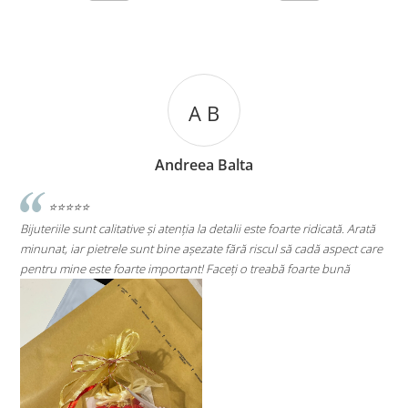
A C
a
Andreea Cicu
i este foarte ridicată. Arată
⭐⭐⭐⭐⭐
 riscul să cadă aspect care
Super mulțumită!! Sunt superbi cerceii!!!
o treabă foarte bună