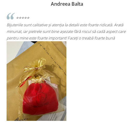
Andreea Balta
ve și atenția la detalii este foarte ridicată. Arată
⭐⭐⭐⭐⭐
unt bine așezate fără riscul să cadă aspect care
Super mulțumită!! Sunt super
te important! Faceți o treabă foarte bună