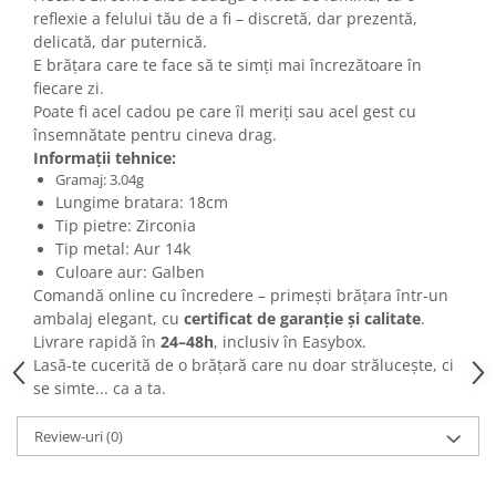
reflexie a felului tău de a fi – discretă, dar prezentă,
delicată, dar puternică.
E brățara care te face să te simți mai încrezătoare în
fiecare zi.
Poate fi acel cadou pe care îl meriți sau acel gest cu
însemnătate pentru cineva drag.
Informații tehnice:
Gramaj: 3.04g
Lungime bratara: 18cm
Tip pietre: Zirconia
Tip metal: Aur 14k
Culoare aur: Galben
Comandă online cu încredere – primești brățara într-un
ambalaj elegant, cu
certificat de garanție și calitate
.
Livrare rapidă în
24–48h
, inclusiv în Easybox.
Lasă-te cucerită de o brățară care nu doar strălucește, ci
se simte... ca a ta.
Review-uri
(0)