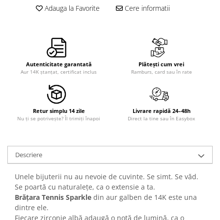
Adauga la Favorite
Cere informatii
Autenticitate garantată
Plătești cum vrei
Aur 14K ștanțat, certificat inclus
Ramburs, card sau în rate
Retur simplu 14 zile
Livrare rapidă 24–48h
Nu ți se potrivește? Îl trimiți înapoi
Direct la tine sau în Easybox
Descriere
Unele bijuterii nu au nevoie de cuvinte. Se simt. Se văd.
Se poartă cu naturalețe, ca o extensie a ta.
Brățara Tennis Sparkle
din aur galben de 14K este una
dintre ele.
Fiecare zirconie albă adaugă o notă de lumină, ca o