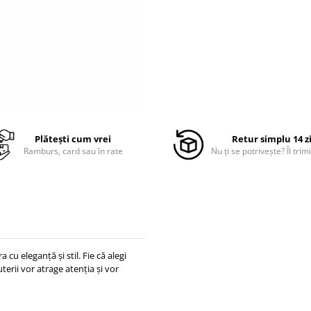
Plătești cum vrei
Retur simplu 14 z
Ramburs, card sau în rate
Nu ți se potrivește? Îl trimi
 cu eleganță și stil. Fie că alegi
erii vor atrage atenția și vor