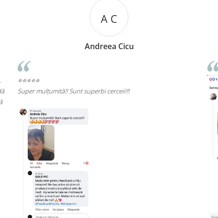
R R
Rizea Ramona
⭐⭐⭐⭐⭐
Rec
cali