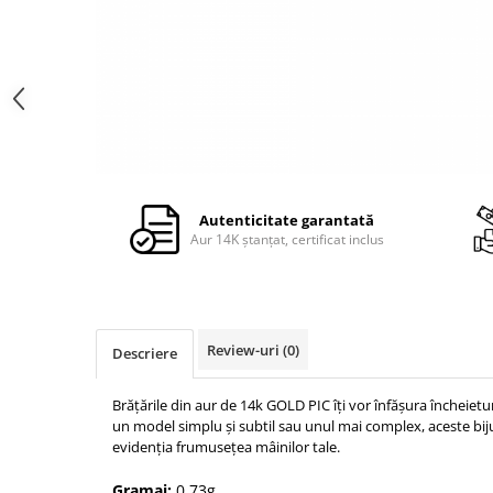
Autenticitate garantată
Aur 14K ștanțat, certificat inclus
Review-uri
(0)
Descriere
Brățările din aur de 14k GOLD PIC îți vor înfășura încheietura
un model simplu și subtil sau unul mai complex, aceste bijut
evidenția frumusețea mâinilor tale.
Gramaj:
0.73g