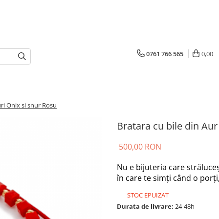
0761 766 565
0,00
uri Onix si snur Rosu
Bratara cu bile din Aur
500,00 RON
Nu e bijuteria care străluceș
în care te simți când o porți,
STOC EPUIZAT
Durata de livrare:
24-48h