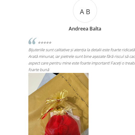
A C
Andreea Cicu
te ridicată.
⭐⭐⭐⭐⭐
scul să cadă
Super mulțumită!! Sunt superbi cerceii!!!
ți o treabă