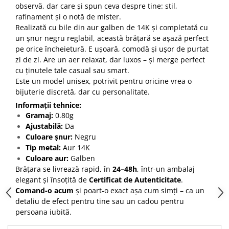
observă, dar care și spun ceva despre tine: stil,
rafinament și o notă de mister.
Realizată cu bile din aur galben de 14K și completată cu
un șnur negru reglabil, această brățară se așază perfect
pe orice încheietură. E ușoară, comodă și ușor de purtat
zi de zi. Are un aer relaxat, dar luxos – și merge perfect
cu ținutele tale casual sau smart.
Este un model unisex, potrivit pentru oricine vrea o
bijuterie discretă, dar cu personalitate.
Informații tehnice:
Gramaj:
0.80g
Ajustabilă:
Da
Culoare șnur:
Negru
Tip metal:
Aur 14K
Culoare aur:
Galben
Brățara se livrează rapid, în
24–48h
, într-un ambalaj
elegant și însoțită de
Certificat de Autenticitate
.
Comand-o acum
și poart-o exact așa cum simți – ca un
detaliu de efect pentru tine sau un cadou pentru
persoana iubită.