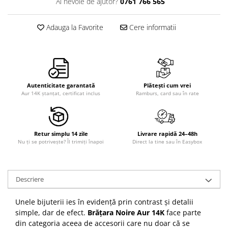
Ai nevoie de ajutor?
0761 766 565
Adauga la Favorite
Cere informatii
Autenticitate garantată
Plătești cum vrei
Aur 14K ștanțat, certificat inclus
Ramburs, card sau în rate
Retur simplu 14 zile
Livrare rapidă 24–48h
Nu ți se potrivește? Îl trimiți înapoi
Direct la tine sau în Easybox
Descriere
Unele bijuterii ies în evidență prin contrast și detalii
simple, dar de efect.
Brățara Noire Aur 14K
face parte
din categoria aceea de accesorii care nu doar că se