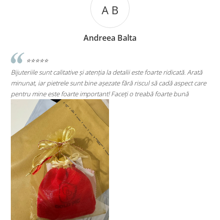
B
A C
Balta
Andreea Cic
etalii este foarte ridicată. Arată
⭐⭐⭐⭐⭐
 fără riscul să cadă aspect care
Super mulțumită!! Sunt superbi cerceii!!!
ceți o treabă foarte bună