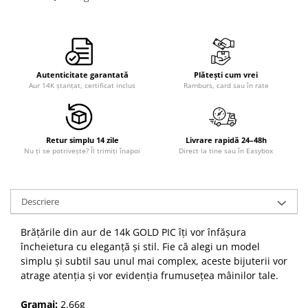
Autenticitate garantată
Plătești cum vrei
Aur 14K ștanțat, certificat inclus
Ramburs, card sau în rate
Retur simplu 14 zile
Livrare rapidă 24–48h
Nu ți se potrivește? Îl trimiți înapoi
Direct la tine sau în Easybox
Descriere
Brățările din aur de 14k GOLD PIC îți vor înfășura
încheietura cu eleganță și stil. Fie că alegi un model
simplu și subtil sau unul mai complex, aceste bijuterii vor
atrage atenția și vor evidenția frumusețea mâinilor tale.
Gramaj:
2.66g