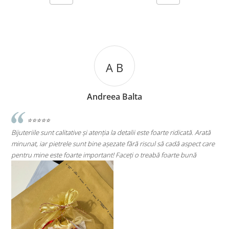
A C
lta
Andreea Cicu
lii este foarte ridicată. Arată
⭐⭐⭐⭐⭐
ără riscul să cadă aspect care
Super mulțumită!! Sunt superbi cerceii!!!
ți o treabă foarte bună