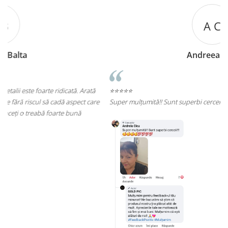
A C
Andreea Cicu
⭐⭐⭐⭐⭐
re
Super mulțumită!! Sunt superbi cerceii!!!