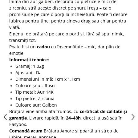
Inima din aur galben, decorată cu pietricele mici de
zirconiu, strălucește discret pe șnurul roșu – ca o
promisiune pe care o porți la încheietură. Poate fi despre
iubirea pentru tine, pentru cineva drag sau chiar pentru
viață.
E genul de brățară pe care o porți și, fără să spui nimic,
transmiți tot.
Poate fi și un
cadou
cu însemnătate – mic, dar plin de
emoție.
Informații tehnice:
Gramaj: 1.02g
Ajustabil: Da
Dimensiuni inimă: 1cm x 1.1cm
Culoare șnur: Roșu
Tip metal: Aur 14K
Tip pietre: Zirconia
Culoare aur: Galben
Brățara vine ambalată frumos, cu
certificat de calitate și
garanție
. Livrare rapidă, în
24–48h
, direct la ușă sau în
Easybox.
Comandă acum
Brățara Amore și poartă un strop de
iubire, mereu aproape.