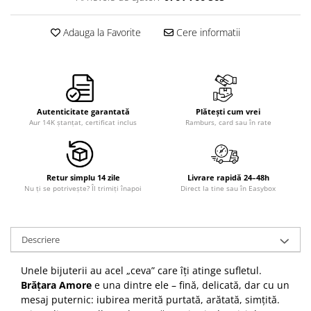
Adauga la Favorite
Cere informatii
Autenticitate garantată
Plătești cum vrei
Aur 14K ștanțat, certificat inclus
Ramburs, card sau în rate
Retur simplu 14 zile
Livrare rapidă 24–48h
Nu ți se potrivește? Îl trimiți înapoi
Direct la tine sau în Easybox
Descriere
Unele bijuterii au acel „ceva” care îți atinge sufletul.
Brățara Amore
e una dintre ele – fină, delicată, dar cu un
mesaj puternic: iubirea merită purtată, arătată, simțită.