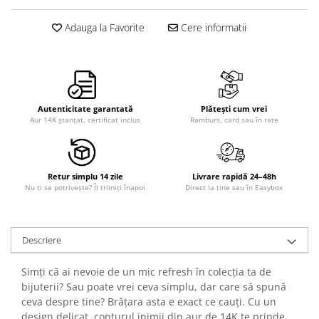
Adauga la Favorite
Cere informatii
Autenticitate garantată
Plătești cum vrei
Aur 14K ștanțat, certificat inclus
Ramburs, card sau în rate
Retur simplu 14 zile
Livrare rapidă 24–48h
Nu ți se potrivește? Îl trimiți înapoi
Direct la tine sau în Easybox
Descriere
Simți că ai nevoie de un mic refresh în colecția ta de
bijuterii? Sau poate vrei ceva simplu, dar care să spună
ceva despre tine? Brățara asta e exact ce cauți. Cu un
design delicat, conturul inimii din aur de 14K te prinde