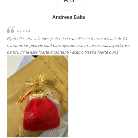
Andreea Cicu
ată. Arată
⭐⭐⭐⭐⭐
spect care
Super mulțumită!! Sunt superbi cerceii!!!
bună