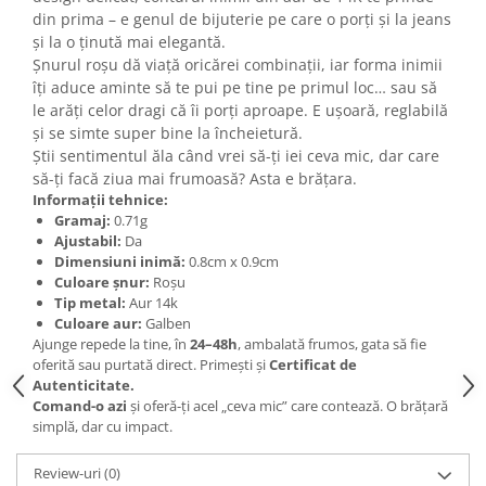
din prima – e genul de bijuterie pe care o porți și la jeans
și la o ținută mai elegantă.
Șnurul roșu dă viață oricărei combinații, iar forma inimii
îți aduce aminte să te pui pe tine pe primul loc… sau să
le arăți celor dragi că îi porți aproape. E ușoară, reglabilă
și se simte super bine la încheietură.
Știi sentimentul ăla când vrei să-ți iei ceva mic, dar care
să-ți facă ziua mai frumoasă? Asta e brățara.
Informații tehnice:
Gramaj:
0.71g
Ajustabil:
Da
Dimensiuni inimă:
0.8cm x 0.9cm
Culoare șnur:
Roșu
Tip metal:
Aur 14k
Culoare aur:
Galben
Ajunge repede la tine, în
24–48h
, ambalată frumos, gata să fie
oferită sau purtată direct. Primești și
Certificat de
Autenticitate.
Comand-o azi
și oferă-ți acel „ceva mic” care contează. O brățară
simplă, dar cu impact.
Review-uri
(0)