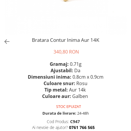
Bratara Contur Inima Aur 14K
340,80 RON
Gramaj:
0.71g
Ajustabil:
Da
Dimensiuni inima:
0.8cm x 0.9cm
Culoare snur:
Rosu
Tip metal:
Aur 14k
Culoare aur:
Galben
STOC EPUIZAT
Durata de livrare:
24-48h
Cod Produs:
C947
Ai nevoie de ajutor?
0761 766 565