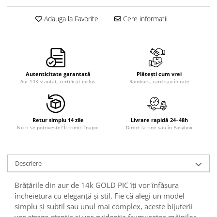
Adauga la Favorite
Cere informatii
Autenticitate garantată
Plătești cum vrei
Aur 14K ștanțat, certificat inclus
Ramburs, card sau în rate
Retur simplu 14 zile
Livrare rapidă 24–48h
Nu ți se potrivește? Îl trimiți înapoi
Direct la tine sau în Easybox
Descriere
Brățările din aur de 14k GOLD PIC îți vor înfășura
încheietura cu eleganță și stil. Fie că alegi un model
simplu și subtil sau unul mai complex, aceste bijuterii