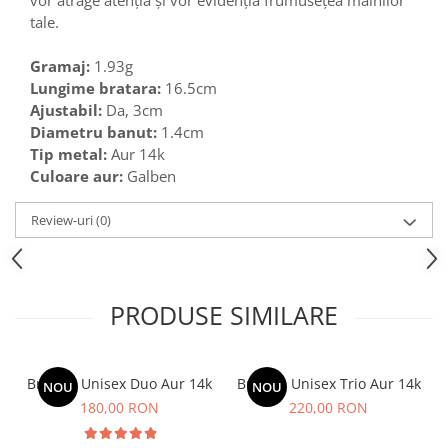
vor atrage atenția și vor evidenția frumusețea mâinilor
tale.
Gramaj:
1.93g
Lungime bratara:
16.5cm
Ajustabil:
Da, 3cm
Diametru banut:
1.4cm
Tip metal:
Aur 14k
Culoare aur:
Galben
Review-uri
(0)
PRODUSE SIMILARE
Bratara Unisex Duo Aur 14k
Bratara Unisex Trio Aur 14k
NOU
NOU
180,00 RON
220,00 RON