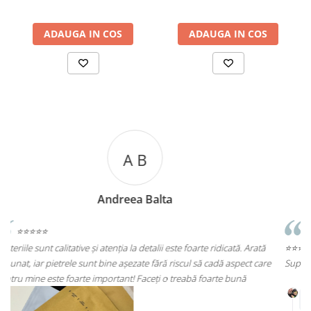
ADAUGA IN COS
ADAUGA IN COS
A C
Andreea Cicu
 Arată
⭐⭐⭐⭐⭐
t care
Super mulțumită!! Sunt superbi cerceii!!!
ă