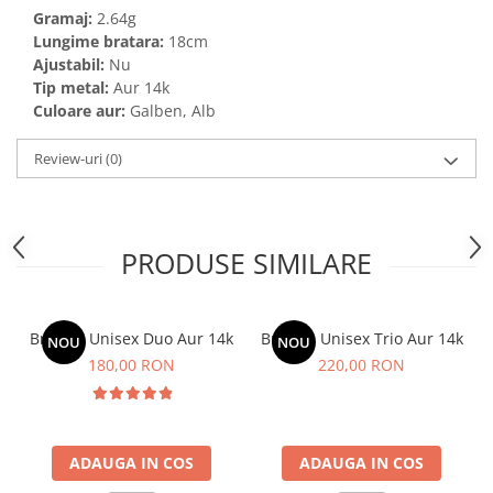
Gramaj:
2.64g
Lungime bratara:
18cm
Ajustabil:
Nu
Tip metal:
Aur 14k
Culoare aur:
Galben, Alb
Review-uri
(0)
PRODUSE SIMILARE
Bratara Unisex Duo Aur 14k
Bratara Unisex Trio Aur 14k
NOU
NOU
180,00 RON
220,00 RON
ADAUGA IN COS
ADAUGA IN COS