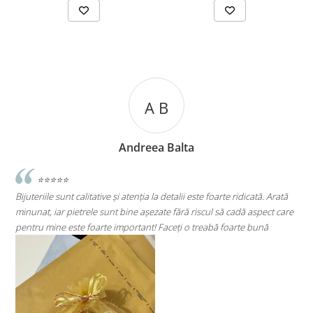
 B
A C
a Balta
Andreea C
a detalii este foarte ridicată. Arată
⭐⭐⭐⭐⭐
ate fără riscul să cadă aspect care
Super mulțumită!! Sunt superbi cerceii!!!
 Faceți o treabă foarte bună