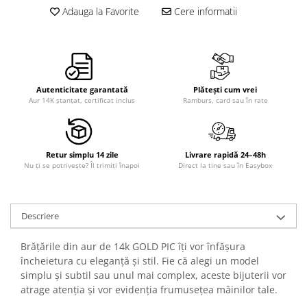
Adauga la Favorite
Cere informatii
Autenticitate garantată
Plătești cum vrei
Aur 14K ștanțat, certificat inclus
Ramburs, card sau în rate
Retur simplu 14 zile
Livrare rapidă 24–48h
Nu ți se potrivește? Îl trimiți înapoi
Direct la tine sau în Easybox
Descriere
Brățările din aur de 14k GOLD PIC îți vor înfășura
încheietura cu eleganță și stil. Fie că alegi un model
simplu și subtil sau unul mai complex, aceste bijuterii vor
atrage atenția și vor evidenția frumusețea mâinilor tale.