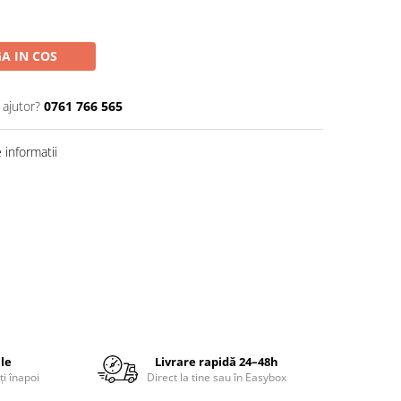
A IN COS
 ajutor?
0761 766 565
informatii
ile
Livrare rapidă 24–48h
ți înapoi
Direct la tine sau în Easybox