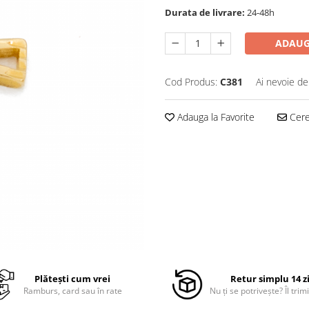
Durata de livrare:
24-48h
ADAUG
Cod Produs:
C381
Ai nevoie de
Adauga la Favorite
Cere 
Plătești cum vrei
Retur simplu 14 z
Ramburs, card sau în rate
Nu ți se potrivește? Îl trimi