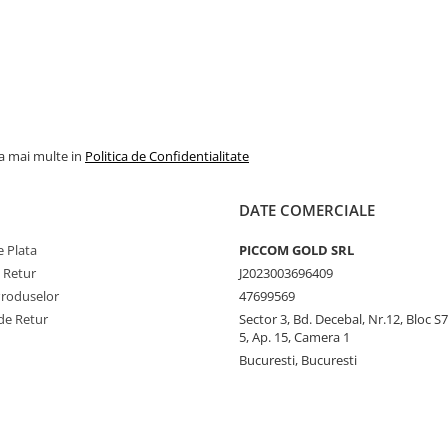
la mai multe in
Politica de Confidentialitate
DATE COMERCIALE
 Plata
PICCOM GOLD SRL
e Retur
J2023003696409
Produselor
47699569
de Retur
Sector 3, Bd. Decebal, Nr.12, Bloc S7,
5, Ap. 15, Camera 1
Bucuresti, Bucuresti