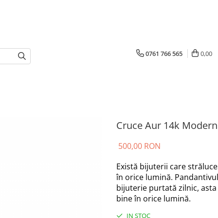
0761 766 565
0,00
Cruce Aur 14k Modern
500,00 RON
Există bijuterii care străluc
în orice lumină. Pandantivu
bijuterie purtată zilnic, ast
bine în orice lumină.
IN STOC