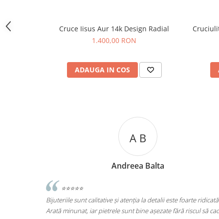
Cruce Iisus Aur 14k Design Radial
Cruciuli
1.400,00 RON
ADAUGA IN COS
A C
Andreea Cicu
te ridicată.
⭐⭐⭐⭐⭐
scul să cadă
Super mulțumită!! Sunt superbi cerceii!!!