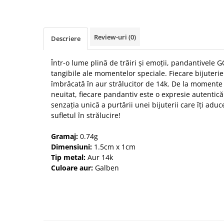
Review-uri
(0)
Descriere
Într-o lume plină de trăiri și emoții, pandantivele 
tangibile ale momentelor speciale. Fiecare bijuterie
îmbrăcată în aur strălucitor de 14k. De la momente 
neuitat, fiecare pandantiv este o expresie autentică
senzația unică a purtării unei bijuterii care îți aduce
sufletul în strălucire!
Gramaj:
0.74g
Dimensiuni:
1.5cm x 1cm
Tip metal:
Aur 14k
Culoare aur:
Galben