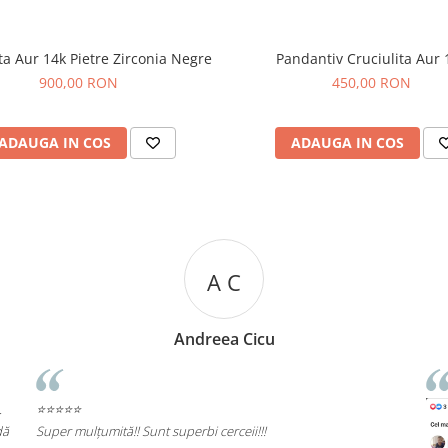
ta Aur 14k Pietre Zirconia Negre
Pandantiv Cruciulita Aur 
900,00 RON
450,00 RON
ADAUGA IN COS
ADAUGA IN COS
R R
Rizea Ramona
⭐⭐⭐⭐⭐
Rec
cali