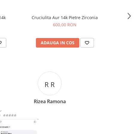
14k
Cruciulita Aur 14k Pietre Zirconia
Cruce
600,00 RON
ADAUGA IN COS
AD
C C
Corina Cori
⭐⭐⭐⭐⭐
⭐⭐⭐⭐⭐
omand cu drag,persoane deosebite si lucruri bune si
O bijuterie f
reprezentanții
tative!