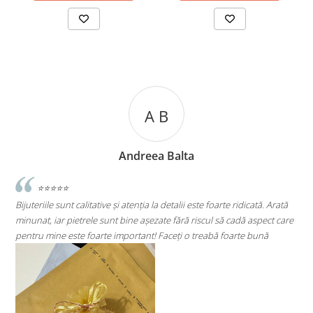
A B
Andreea Balta
⭐⭐⭐⭐⭐
Bijuteriile sunt calitative și atenția la detalii este foarte ridicată. Arată
minunat, iar pietrele sunt bine așezate fără riscul să cadă aspect care
S
pentru mine este foarte important! Faceți o treabă foarte bună