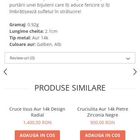
purtării unei bijuterii care îți aduce fericire și îți
îmbrățișează sufletul în strălucire!
Gramaj:
0.92g
Lungime cheita:
2.1cm
Tip metal:
Aur 14k
Culoare aur:
Galben, Alb
Review-uri
(0)
PRODUSE SIMILARE
Cruce Iisus Aur 14k Design
Cruciulita Aur 14k Pietre
Radial
Zirconia Negre
1.400,00 RON
900,00 RON
ADAUGA IN COS
ADAUGA IN COS