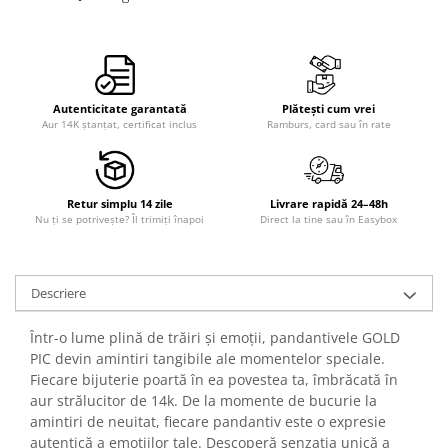
Autenticitate garantată
Plătești cum vrei
Aur 14K ștanțat, certificat inclus
Ramburs, card sau în rate
Retur simplu 14 zile
Livrare rapidă 24–48h
Nu ți se potrivește? Îl trimiți înapoi
Direct la tine sau în Easybox
Descriere
Într-o lume plină de trăiri și emoții, pandantivele GOLD
PIC devin amintiri tangibile ale momentelor speciale.
Fiecare bijuterie poartă în ea povestea ta, îmbrăcată în
aur strălucitor de 14k. De la momente de bucurie la
amintiri de neuitat, fiecare pandantiv este o expresie
autentică a emoțiilor tale. Descoperă senzația unică a