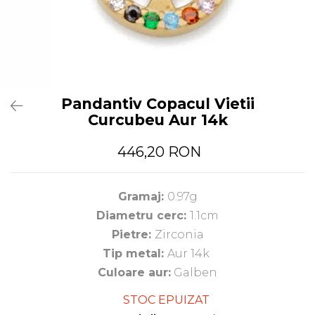
Pandantiv Copacul Vietii
Curcubeu Aur 14k
446,20 RON
Gramaj:
0.97g
Diametru cerc:
1.1cm
Pietre:
Zirconia
Tip metal:
Aur 14k
Culoare aur:
Galben
STOC EPUIZAT