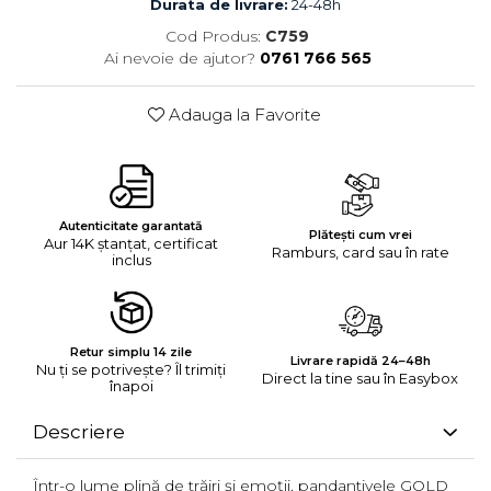
Durata de livrare:
24-48h
Cod Produs:
C759
Ai nevoie de ajutor?
0761 766 565
Adauga la Favorite
Autenticitate garantată
Plătești cum vrei
Aur 14K ștanțat, certificat
Ramburs, card sau în rate
inclus
Retur simplu 14 zile
Livrare rapidă 24–48h
Nu ți se potrivește? Îl trimiți
Direct la tine sau în Easybox
înapoi
Descriere
Într-o lume plină de trăiri și emoții, pandantivele GOLD