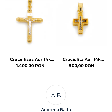
Cruce Iisus Aur 14k
Cruciulita Aur 14k
Design Radial
Pietre Zirconia Negre
1.400,00 RON
900,00 RON
A B
Andreea Balta