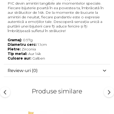
PIC devin amintiri tangibile ale momentelor speciale.
Fiecare bijuterie poartă în ea povestea ta, îmbrăcată în
aur strălucitor de 14k. De la momente de bucurie la
amintiri de neuitat, fiecare pandantiv este o expresie
autentică a emoțiilor tale. Descoperă senzația unică a
purtării unei bijuterii care îți aduce fericire și îți
îmbrățișează sufletul în strălucire!
Gramaj:
0.97g
Diametru cerc:
1.1cm
Pietre:
Zirconia
Tip metal:
Aur 14k
Culoare aur:
Galben
Review-uri
(0)
Produse similare