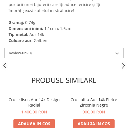
purtării unei bijuterii care îți aduce fericire și îți
îmbrățișează sufletul în strălucire!
Gramaj:
0.74g
Dimensiuni inimi:
1.1cm x 1.6cm
Tip metal:
Aur 14k
Culoare aur:
Galben
Review-uri
(0)
PRODUSE SIMILARE
Cruce Iisus Aur 14k Design
Cruciulita Aur 14k Pietre
Radial
Zirconia Negre
1.400,00 RON
900,00 RON
ADAUGA IN COS
ADAUGA IN COS