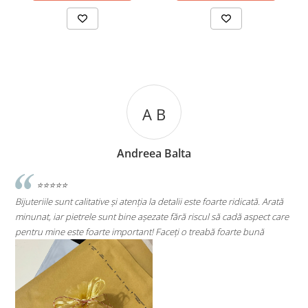
A C
Andreea Cicu
rte ridicată. Arată
⭐⭐⭐⭐⭐
să cadă aspect care
Super mulțumită!! Sunt superbi cerceii!!!
 foarte bună