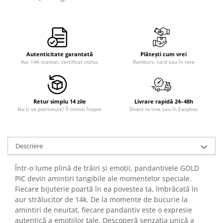
Autenticitate garantată
Plătești cum vrei
Aur 14K ștanțat, certificat inclus
Ramburs, card sau în rate
Retur simplu 14 zile
Livrare rapidă 24–48h
Nu ți se potrivește? Îl trimiți înapoi
Direct la tine sau în Easybox
Descriere
Într-o lume plină de trăiri și emoții, pandantivele GOLD
PIC devin amintiri tangibile ale momentelor speciale.
Fiecare bijuterie poartă în ea povestea ta, îmbrăcată în
aur strălucitor de 14k. De la momente de bucurie la
amintiri de neuitat, fiecare pandantiv este o expresie
autentică a emoțiilor tale. Descoperă senzația unică a